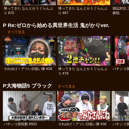
帰ってきた なんとか１ぐらんぷ
帰ってきた なんとか１ぐらんぷ
雑誌対抗 
り #70
り #67
鋒戦
P Re:ゼロから始める異世界生活 鬼がかりver.
すべて見る
それゆけ！アツい日狙い隊 #28
帰ってきた なんとか１ぐらんぷ
パチンコ実
り #78
P大海物語5 ブラック
すべて見る
パチンコ実戦塾 #503
それゆけ！アツい日狙い隊 #36
パチンコ実