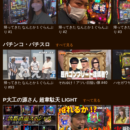
帰ってきた なんとか１ぐらんぷ
帰ってきた なんとか１ぐらんぷ
帰ってき
り #1
り #2
り #3
パチンコ・パチスロ
すべて見る
帰ってきた なんとか１ぐらんぷ
それゆけ！アツい日狙い隊 #40
ハセガワヤ
り #93
P大工の源さん 超韋駄天 LIGHT
すべて見る