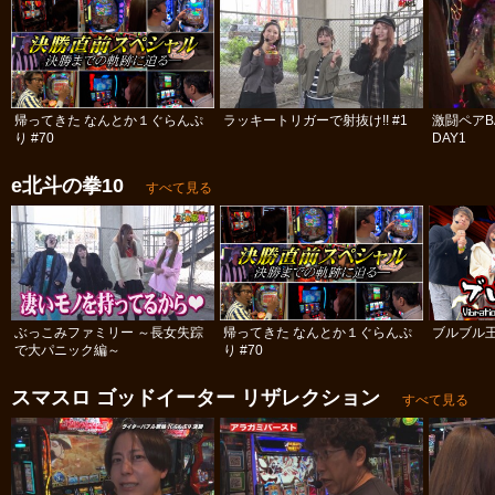
帰ってきた なんとか１ぐらんぷ
ラッキートリガーで射抜け!! #1
激闘ペアBA
り #70
DAY1
e北斗の拳10
すべて見る
ぶっこみファミリー ～長女失踪
帰ってきた なんとか１ぐらんぷ
ブルブル
で大パニック編～
り #70
スマスロ ゴッドイーター リザレクション
すべて見る