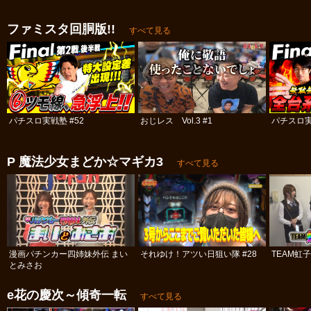
ファミスタ回胴版!!
すべて見る
パチスロ実戦塾 #52
おじレス Vol.3 #1
パチスロ実
P 魔法少女まどか☆マギカ3
すべて見る
漫画パチンカー四姉妹外伝 まい
それゆけ！アツい日狙い隊 #28
TEAM虹
とみさお
e花の慶次～傾奇一転
すべて見る