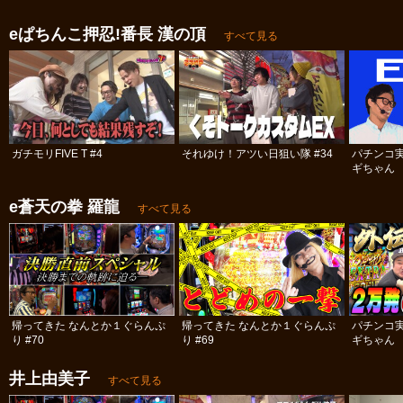
eぱちんこ押忍!番長 漢の頂
すべて見る
ガチモリFIVE T #4
それゆけ！アツい日狙い隊 #34
パチンコ
ギちゃん 
#98
e蒼天の拳 羅龍
すべて見る
帰ってきた なんとか１ぐらんぷ
帰ってきた なんとか１ぐらんぷ
パチンコ
り #70
り #69
ギちゃん 
#52
井上由美子
すべて見る