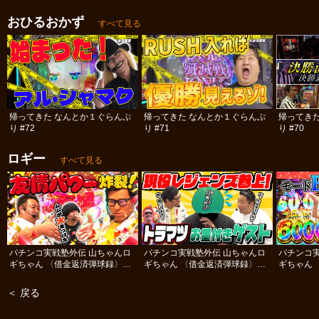
おひるおかず
すべて見る
帰ってきた なんとか１ぐらんぷ
帰ってきた なんとか１ぐらんぷ
帰ってき
り #72
り #71
り #70
ロギー
すべて見る
パチンコ実戦塾外伝 山ちゃんロ
パチンコ実戦塾外伝 山ちゃんロ
パチンコ
ギちゃん 〈借金返済弾球録〉
ギちゃん 〈借金返済弾球録〉
ギちゃん 
#112
#111
#110
＜ 戻る