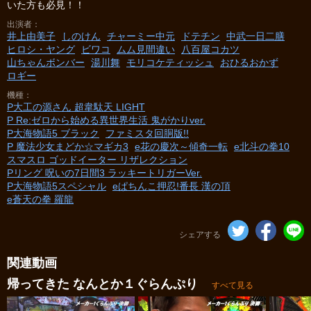
いた方も必見！！
出演者
井上由美子
しのけん
チャーミー中元
ドテチン
中武一日二膳
ヒロシ・ヤング
ビワコ
ムム見間違い
八百屋コカツ
山ちゃんボンバー
湯川舞
モリコケティッシュ
おひるおかず
ロギー
機種
P大工の源さん 超韋駄天 LIGHT
P Re:ゼロから始める異世界生活 鬼がかりver.
P大海物語5 ブラック
ファミスタ回胴版!!
P 魔法少女まどか☆マギカ3
e花の慶次～傾奇一転
e北斗の拳10
スマスロ ゴッドイーター リザレクション
Pリング 呪いの7日間3 ラッキートリガーVer.
P大海物語5スペシャル
eぱちんこ押忍!番長 漢の頂
e蒼天の拳 羅龍
シェアする
関連動画
帰ってきた なんとか１ぐらんぷり
すべて見る