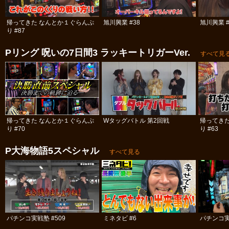
帰ってきた なんとか１ぐらんぷ
旭川興業 #38
旭川興業 #
り #87
Pリング 呪いの7日間3 ラッキートリガーVer.
すべて見
帰ってきた なんとか１ぐらんぷ
Wタッグバトル 第2回戦
帰ってき
り #70
り #63
P大海物語5スペシャル
すべて見る
パチンコ実戦塾 #509
ミネタビ #6
パチンコ実