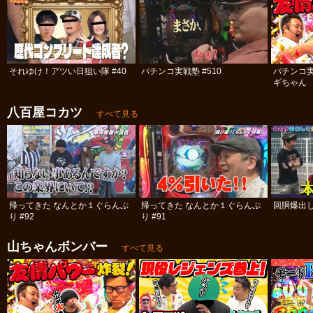
それゆけ！アツい日狙い隊 #40
パチンコ実戦塾 #510
パチンコ
ギちゃん 
#112
八百屋コカツ
すべて見る
帰ってきた なんとか１ぐらんぷ
帰ってきた なんとか１ぐらんぷ
回胴爆出
り #92
り #91
山ちゃんボンバー
すべて見る