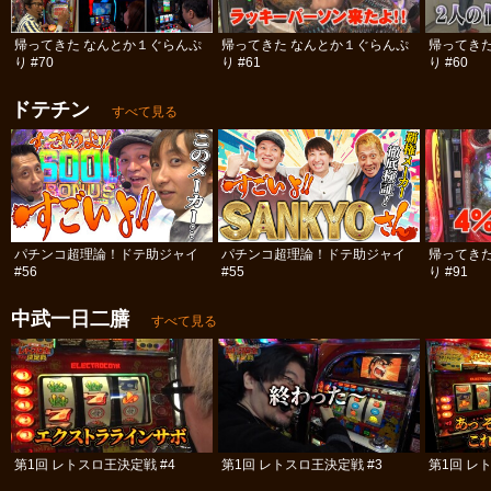
帰ってきた なんとか１ぐらんぷ
帰ってきた なんとか１ぐらんぷ
帰ってき
り #70
り #61
り #60
ドテチン
すべて見る
パチンコ超理論！ドテ助ジャイ
パチンコ超理論！ドテ助ジャイ
帰ってき
#56
#55
り #91
中武一日二膳
すべて見る
第1回 レトスロ王決定戦 #4
第1回 レトスロ王決定戦 #3
第1回 レ