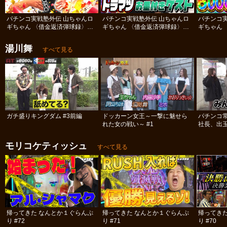
パチンコ実戦塾外伝 山ちゃんロ
パチンコ実戦塾外伝 山ちゃんロ
パチンコ
ギちゃん 〈借金返済弾球録〉
ギちゃん 〈借金返済弾球録〉
ギちゃん 
#112
#111
#110
湯川舞
すべて見る
ガチ盛りキングダム #3前編
ドッカーン女王～一撃に魅せら
パチンコ
れた女の戦い～ #1
社長、出
#12
モリコケティッシュ
すべて見る
帰ってきた なんとか１ぐらんぷ
帰ってきた なんとか１ぐらんぷ
帰ってき
り #72
り #71
り #70