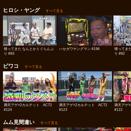
ヒロシ・ヤング
すべて見る
帰ってきた なんとか１ぐらんぷ
ハセガワヤングマン #196
帰ってき
り #93
り #92
ビワコ
すべて見る
満天アゲ×2カルテット ACT2
満天アゲ×2カルテット ACT2
満天アゲ×
#124
#123
#122
ムム見間違い
すべて見る