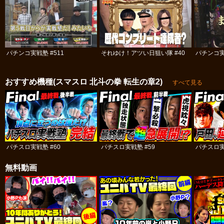
パチンコ実戦塾 #511
それゆけ！アツい日狙い隊 #40
パチンコ実
おすすめ機種(スマスロ 北斗の拳 転生の章2)
すべて見る
パチスロ実戦塾 #60
パチスロ実戦塾 #59
パチスロ実
無料動画