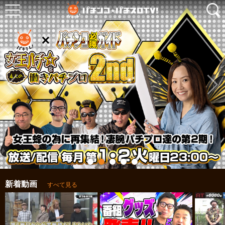
新着動画
すべて見る