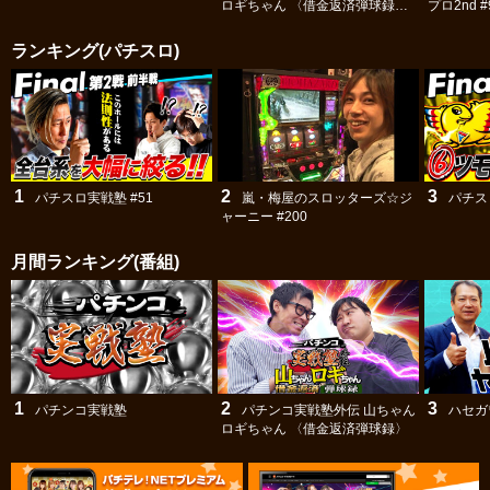
ロギちゃん 〈借金返済弾球録〉
プロ2nd #
#112
ランキング(パチスロ)
パチスロ実戦塾 #51
嵐・梅屋のスロッターズ☆ジ
パチス
ャーニー #200
月間ランキング(番組)
パチンコ実戦塾
パチンコ実戦塾外伝 山ちゃん
ハセガ
ロギちゃん 〈借金返済弾球録〉