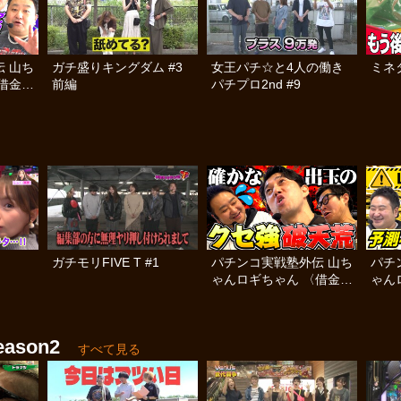
 山ち
ガチ盛りキングダム #3
女王パチ☆と4人の働き
ミネタ
借金返
前編
パチプロ2nd #9
ガチモリFIVE T #1
パチンコ実戦塾外伝 山ち
パチ
ゃんロギちゃん 〈借金返
ゃん
済弾球録〉 #96
済弾球
ason2
すべて見る