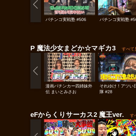
パチンコ実戦塾 #506
パチンコ実戦塾 #5
P 魔法少女まどか☆マギカ3
すべて
漫画パチンカー四姉妹外
それゆけ！アツい
伝 まいとみさお
隊 #28
eFからくりサーカス2 魔王ver.
す