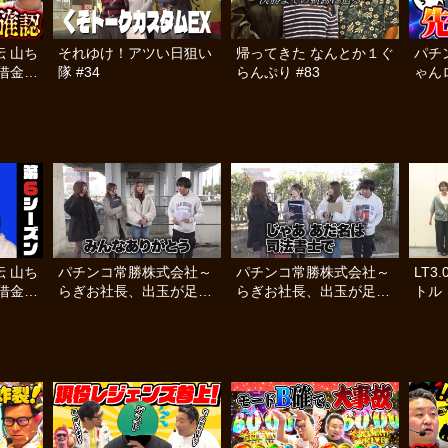
 山ち
それゆけ！アツい日狙い
帰ってきた なんとか１ぐ
パチ
借金返
隊 #34
らんぷり #83
ゃん
済弾球
 山ち
パチンコ常勝株式会社～
パチンコ常勝株式会社～
LT
借金返
らぎお社長、出玉が足り
らぎお社長、出玉が足り
トル
ません！～ #12
ません！～ #11