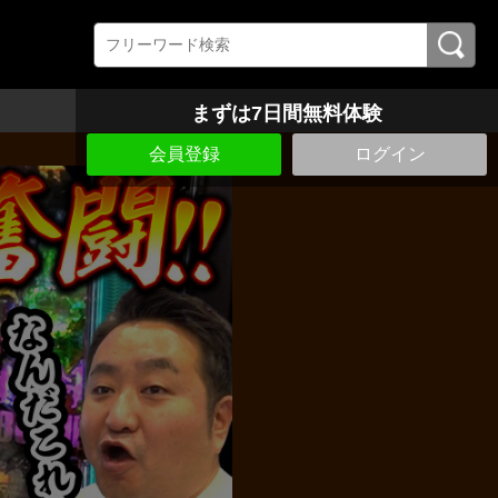
まずは7日間無料体験
会員登録
ログイン