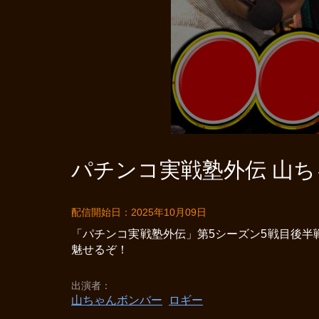
パチンコ実戦塾外伝 山ち
配信開始日：2025年10月09日
「パチンコ実戦塾外伝」第5シーズン5戦目後
魅せるぞ！
出演者
山ちゃんボンバー
ロギー