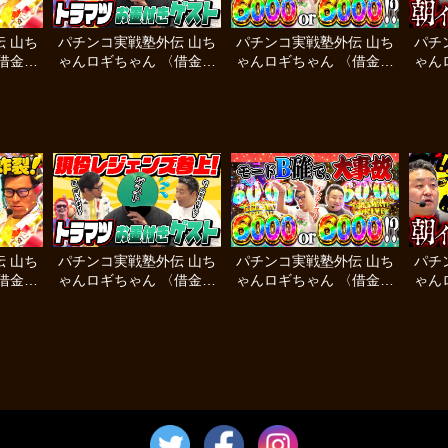
 山ち
パチンコ実戦塾外伝 山ち
パチンコ実戦塾外伝 山ち
パチ
借金返
ゃんロギちゃん 〈借金返
ゃんロギちゃん 〈借金返
ゃん
済弾球録〉 #111
済弾球録〉 #110
済弾球
 山ち
パチンコ実戦塾外伝 山ち
パチンコ実戦塾外伝 山ち
パチ
借金返
ゃんロギちゃん 〈借金返
ゃんロギちゃん 〈借金返
ゃん
済弾球録〉 #111
済弾球録〉 #110
済弾球