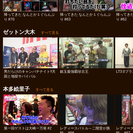
帰ってきた なんとか１ぐらんぷ
帰ってきた なんとか１ぐらんぷ
帰ってき
り #70
り #63
り #62
ゼットン大木
すべて見る
男だらけのキャンパチナイト!!天
銀玉最強覇珍古王
LT3.0
国と地獄サバイバル
本多絵里子
すべて見る
第一回ゲストは大崎一万発 #2
レディースバトル～二階堂が挑
レディー