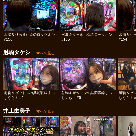
水瀬＆りっきぃ☆のロックオン
水瀬＆りっきぃ☆のロックオン
水瀬＆り
#156
#155
#154
射駒タケシ
すべて見る
射駒＆ゼットンの共闘戦線まっ
射駒＆ゼットンの共闘戦線まっ
射駒＆ゼ
しぐら！ #6
しぐら！ #5
しぐら！ #
井上由美子
すべて見る