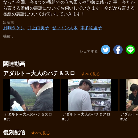
なった今回、今までの番組での立ち回りや印象に残った事、今だか
ら言える番組の裏話についてお伺いしていきます！今だから言える
番組の裏話についてお伺いしていきます！
出演者
射駒タケシ
井上由美子
ゼットン大木
本多絵里子
機種
シェアする
関連動画
アダルト～大人のパチ＆スロ
すべて見る
アダルト～大人のパチ＆スロ
アダルト～大人のパチ＆スロ
アダルト
#35
#33
#32
復刻配信
すべて見る