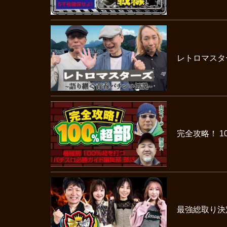
レトロマスタ
完全攻略！ 10
最強総取り決