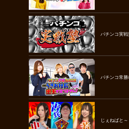
パチンコ実戦
パチンコ常勝
じぇねばと～