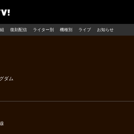
組
復刻配信
ライター別
機種別
ライブ
お知らせ
グダム
線