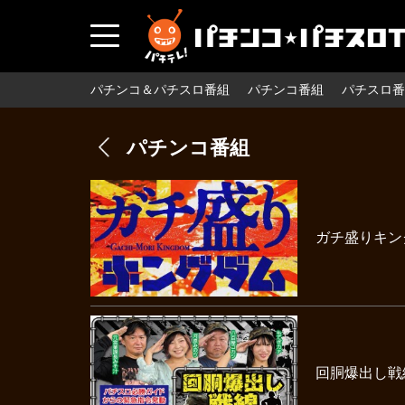
パチンコ＆パチスロ番組
パチンコ番組
パチスロ番
パチンコ番組
ガチ盛りキン
回胴爆出し戦