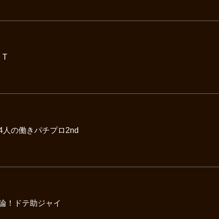
 T
4人の働きパチプロ2nd
論！ドテ助ジャイ