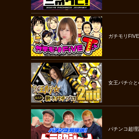
ガチモリFIVE
女王パチ☆と
パチンコ超理