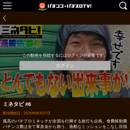
この動画を視聴するにはログインが必要です。
ログイン
ミネタビ #6
配信開始日：2026年06月27日
孤高のパチプロミネッチが全国を行脚する旅打ち企画。食費移動費
パチンコ費は全て軍資金から賄う。過酷なミッションをこなし目指