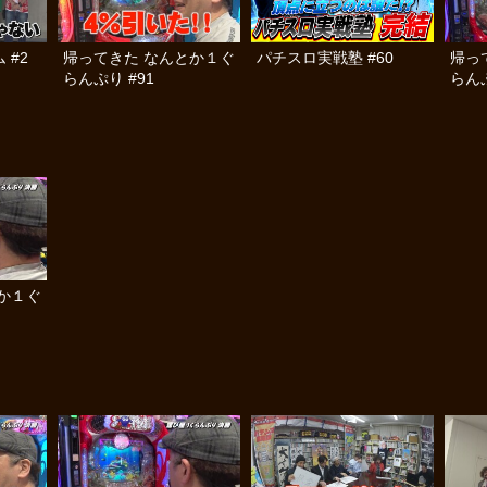
 #2
帰ってきた なんとか１ぐ
パチスロ実戦塾 #60
帰っ
らんぷり #91
らんぷ
か１ぐ