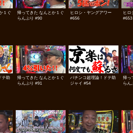
か１ぐ
帰ってきた なんとか１ぐ
ヒロシ・ヤングアワー
ヒロ
らんぷり #90
#656
#653
ドテ助
帰ってきた なんとか１ぐ
パチンコ超理論！ドテ助
帰っ
らんぷり #91
ジャイ #54
らんぷ