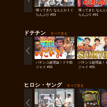
帰ってきた なんとか１ぐ
帰ってきた なんと
らんぷり #93
らんぷり #91
ドテチン
すべて見る
パチンコ超理論！ドテ助
パチンコ超理論！
ジャイ #56
ジャイ #55
ヒロシ・ヤング
すべて見る