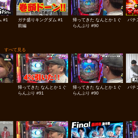
 #1
ガチ盛りキングダム #1
帰ってきた なんとか１ぐ
パチ
前編
らんぷり #90
すべて見る
帰ってきた なんとか１ぐ
帰ってきた なんとか１ぐ
パチン
らんぷり #91
らんぷり #90