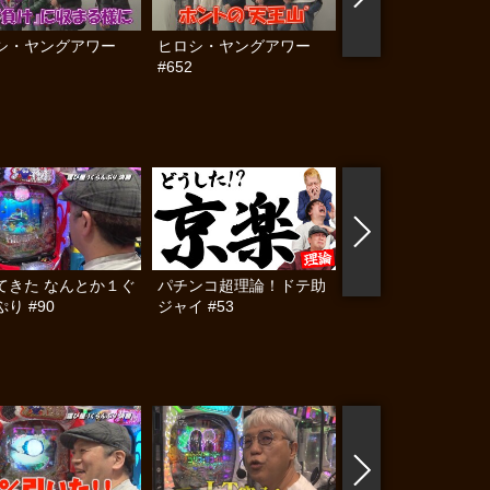
シ・ヤングアワー
ヒロシ・ヤングアワー
おっさんのおっさん
#652
るおっさんのための
ぱちんこ大会inマル
川越店 #後編
てきた なんとか１ぐ
パチンコ超理論！ドテ助
パチンコ実戦塾外伝
り #90
ジャイ #53
ゃんロギちゃん 〈
済弾球録〉 #104