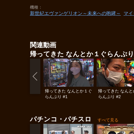
機種
新世紀エヴァンゲリオン～未来への咆哮～
マイ
関連動画
帰ってきた なんとか１ぐらんぷ
帰ってきた なんとか１ぐ
帰ってきた なんと
らんぷり #1
らんぷり #2
パチンコ・パチスロ
すべて見る