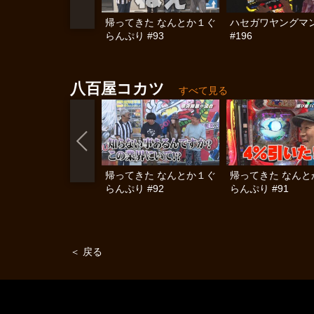
帰ってきた なんとか１ぐ
ハセガワヤングマ
らんぷり #93
#196
八百屋コカツ
すべて見る
帰ってきた なんとか１ぐ
帰ってきた なんと
らんぷり #92
らんぷり #91
＜ 戻る