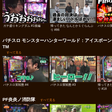
ガチ盛りキングダム #1後編
帰ってきた なんとか１ぐらんぷ
パチスロ実
り #86
パチスロ モンスターハンターワールド：アイスボーン
TM
すべて見る
パチスロ実戦塾 #4
パチスロ実戦塾 #3
帰ってき
り #18
PF炎炎ノ消防隊
すべて見る