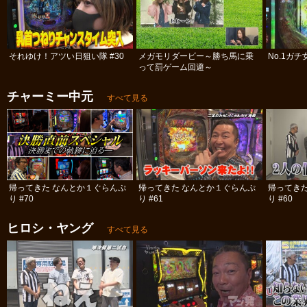
それゆけ！アツい日狙い隊 #30
メガモリダービー～勝ち馬に乗
No.1ガ
って罰ゲーム回避～
チャーミー中元
すべて見る
帰ってきた なんとか１ぐらんぷ
帰ってきた なんとか１ぐらんぷ
帰ってき
り #70
り #61
り #60
ヒロシ・ヤング
すべて見る