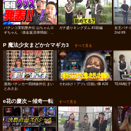
パチンコ実戦塾外伝 山ちゃんロ
ガチ盛りキングダム #3前編
女王パチ
ギちゃん 〈借金返済弾球録〉
2nd #9
#113
P 魔法少女まどか☆マギカ3
すべて見る
漫画パチンカー四姉妹外伝 まい
それゆけ！アツい日狙い隊 #28
TEAM虹
とみさお
e花の慶次～傾奇一転
すべて見る