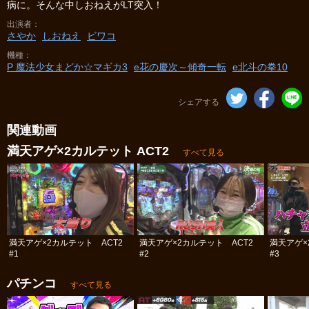
病に。そんな中しおねえがLT突入！
出演者
さやか
しおねえ
ビワコ
機種
P 魔法少女まどか☆マギカ3
e花の慶次～傾奇一転
e北斗の拳10
シェアする
関連動画
満天アゲ×2カルテット ACT2
すべて見る
満天アゲ×2カルテット ACT2
満天アゲ×2カルテット ACT2
満天アゲ×
#1
#2
#3
パチンコ
すべて見る