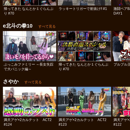
帰ってきた なんとか１ぐらんぷ
ラッキートリガーで射抜け!! #1
激闘ペアBA
り #70
DAY1
e北斗の拳10
すべて見る
ぶっこみファミリー ～長女失踪
帰ってきた なんとか１ぐらんぷ
ブルブル
で大パニック編～
り #70
さやか
すべて見る
満天アゲ×2カルテット ACT2
満天アゲ×2カルテット ACT2
満天アゲ×
#124
#123
#122