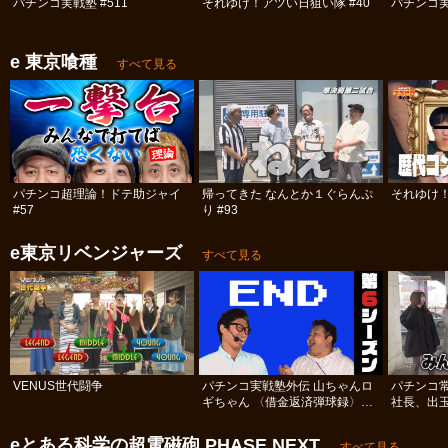
パチンコ実戦塾 #511
それゆけ！アツい日狙い隊 #40
パチンコ実
e 東京喰種
すべて見る
パチンコ超理論！ドテ助ジャイ
帰ってきた なんとか１ぐらんぷ
それゆけ！
#57
り #93
e東京リベンジャーズ
すべて見る
VENUS世代闘争
パチンコ実戦塾外伝 山ちゃんロ
パチンコ
ギちゃん 〈借金返済弾球録〉
社長、出
#98
#12
eとある科学の超電磁砲 PHASE NEXT
すべて見る