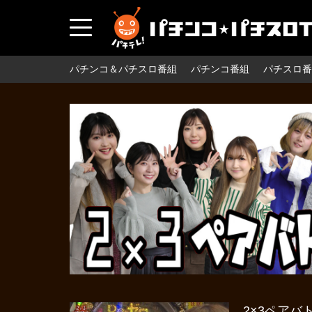
パチンコ＆パチスロ番組
パチンコ番組
パチスロ番
2×3ペアバ