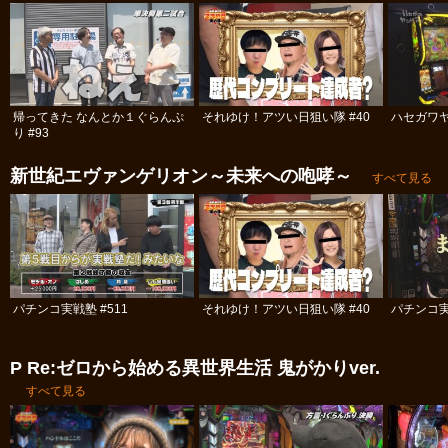
帰ってきた なんとか１ぐらんぷ
それゆけ！アツい日狙い隊 #40
ハセガワヤ
り #93
新世紀エヴァンゲリオン～未来への咆哮～
すべて見る
パチンコ実戦塾 #511
それゆけ！アツい日狙い隊 #40
パチンコ実
P Re:ゼロから始める異世界生活 鬼がかりver.
すべて見る