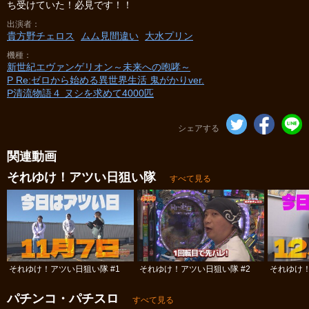
ち受けていた！必見です！！
出演者
貴方野チェロス
ムム見間違い
大水プリン
機種
新世紀エヴァンゲリオン～未来への咆哮～
P Re:ゼロから始める異世界生活 鬼がかりver.
P清流物語４ ヌシを求めて4000匹
シェアする
関連動画
それゆけ！アツい日狙い隊
すべて見る
それゆけ！アツい日狙い隊 #1
それゆけ！アツい日狙い隊 #2
それゆけ！
パチンコ・パチスロ
すべて見る