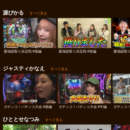
源ぴかる
すべて見る
最強総取り決定戦 #後編
最強総取り決定戦 #前編
最強総取
ジャスティかなえ
すべて見る
ガチンコ！パチンコ大会 #後編
ガチンコ！パチンコ大会 #中編
ガチンコ！
ひととせなつみ
すべて見る