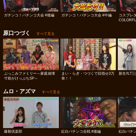
ガチンコ！パチンコ大会 #後編
ガチンコ！パチンコ大会 #中編
コスプレ
COLORFU
原口つづく
すべて見る
ぶっこみファミリー～家庭崩壊
まい・らぎ・つづくで目指せ3万
新生!!LT
寸前がけっぷちSP～
発！！
ムロ・アズマ
すべて見る
爆裂倶楽部
紅白パチンコ合戦 #後編
紅白パチン