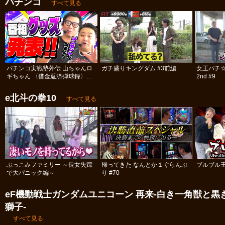
パチンコ
すべて見る
パチンコ実戦塾外伝 山ちゃんロ
ガチ盛りキングダム #3前編
女王パチ
ギちゃん 〈借金返済弾球録〉
2nd #9
#113
e北斗の拳10
すべて見る
ぶっこみファミリー ～長女失踪
帰ってきた なんとか１ぐらんぷ
ブルブル
で大パニック編～
り #70
eF機動戦士ガンダムユニコーン 再来‐白き一角獣と黒
獅子‐
すべて見る