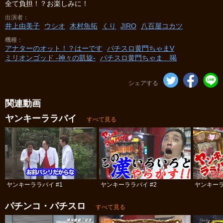
全て負担！？お楽しみに！
出演者
井上由美子
ウシオ
木村魚拓
くり
JIRO
八百屋コカツ
機種
アナターのオット！？はーです
パチスロ黄門ちゃまV
ミリオンゴッド -神々の凱旋-
パチスロ黄門ちゃま 喝
シェアする
関連動画
ヤンキーララバイ
すべて見る
ヤンキーララバイ #1
ヤンキーララバイ #2
ヤンキーラ
パチンコ・パチスロ
すべて見る