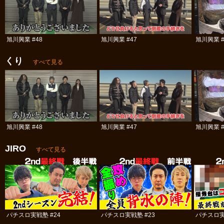
旭川興業 #48
旭川興業 #47
旭川興業 #
くり
すべて見る
旭川興業 #48
旭川興業 #47
旭川興業 #
JIRO
すべて見る
パチスロ実戦塾 #24
パチスロ実戦塾 #23
パチスロ実