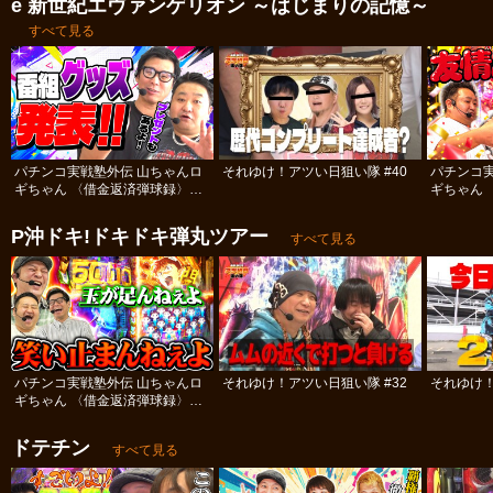
e 新世紀エヴァンゲリオン ～はじまりの記憶～
すべて見る
パチンコ実戦塾外伝 山ちゃんロ
それゆけ！アツい日狙い隊 #40
パチンコ
ギちゃん 〈借金返済弾球録〉
ギちゃん 
#113
#112
P沖ドキ!ドキドキ弾丸ツアー
すべて見る
パチンコ実戦塾外伝 山ちゃんロ
それゆけ！アツい日狙い隊 #32
それゆけ！
ギちゃん 〈借金返済弾球録〉
#104
ドテチン
すべて見る