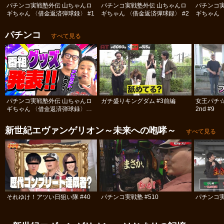
パチンコ実戦塾外伝 山ちゃんロ
パチンコ実戦塾外伝 山ちゃんロ
パチンコ
ギちゃん 〈借金返済弾球録〉 #1
ギちゃん 〈借金返済弾球録〉 #2
ギちゃん 
パチンコ
すべて見る
パチンコ実戦塾外伝 山ちゃんロ
ガチ盛りキングダム #3前編
女王パチ
ギちゃん 〈借金返済弾球録〉
2nd #9
#113
新世紀エヴァンゲリオン～未来への咆哮～
すべて見る
それゆけ！アツい日狙い隊 #40
パチンコ実戦塾 #510
パチンコ実