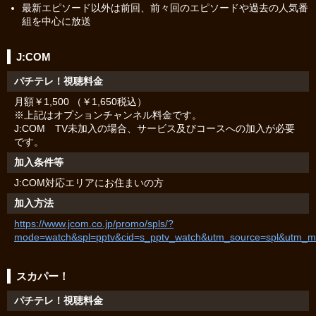
最新エピソード以外は前回、前々回のエピソードや過去の人気番
組を中心に放送
J:COM
パチテレ！視聴料金
月額￥1,500 （￥1,650税込）
※上記はオプションチャンネル料金です。
J:COM TV未加入の場合、サービス及びコースへの加入が必要
です。
加入条件等
J:COM対応エリアにお住まいの方
加入方法
https://www.jcom.co.jp/promo/spls/?
mode=watch&spl=pptv&cid=s_pptv_watch&utm_source=spl&utm_m
スカパー！
パチテレ！視聴料金