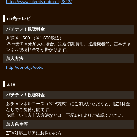
https://www.hikaritv.net/ch_lp/842/
eo光テレビ
パチテレ！視聴料金
月額￥1,500 （￥1,650税込）
※eo光ＴＶ未加入の場合、別途初期費用、接続機器代、基本チャ
ンネル視聴料金等が掛かります。
加入方法
http://eonet.jp/eotv/
ZTV
パチテレ！視聴料金
多チャンネルコース（STB方式）にご加入いただくと、追加料金
なしでご視聴可能です。
※詳しい加入申込方法などは、下記URLよりご確認ください。
加入条件等
ZTV対応エリアにお住いの方