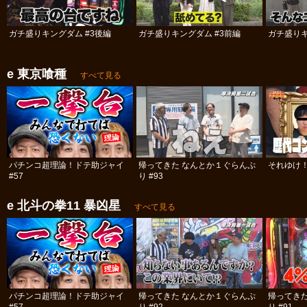
ガチ盛りキングダム #3後編
ガチ盛りキングダム #3前編
ガチ盛りキ
e 東京喰種
すべて見る
パチンコ超理論！ドテ助ジャイ
帰ってきた なんとか１ぐらんぷ
それゆけ！
#57
り #93
e 北斗の拳11 暴凶星
すべて見る
パチンコ超理論！ドテ助ジャイ
帰ってきた なんとか１ぐらんぷ
帰ってき