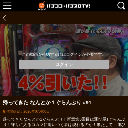
この動画を視聴するにはログインが必要です。
ログイン
帰ってきた なんとか１ぐらんぷり #91
配信開始日：2026年07月06日
帰ってきたなんとか1ぐらんぷり！新章第3回目は運び屋1ぐらんぷ
り！守りに入るコカツに追いつく者は現れるのか！果たして、運び