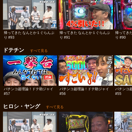
帰ってきた なんとか１ぐらんぷ
帰ってきた なんとか１ぐらんぷ
帰ってき
り #93
り #91
り #90
ドテチン
すべて見る
パチンコ超理論！ドテ助ジャイ
パチンコ超理論！ドテ助ジャイ
パチンコ
#57
#56
#55
ヒロシ・ヤング
すべて見る