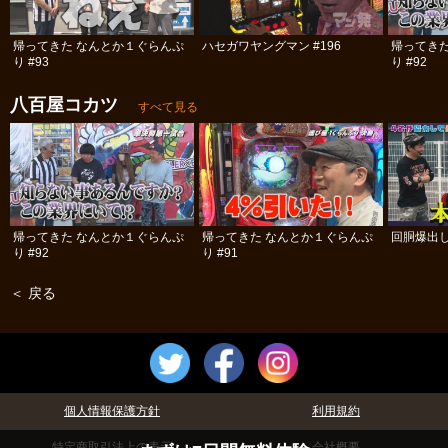
帰ってきた なんとか１ぐらんぷ
ハセガワヤングマン #196
帰ってき
り #93
り #92
八百屋コカツ
すべて見る
帰ってきた なんとか１ぐらんぷ
帰ってきた なんとか１ぐらんぷ
回胴爆出
り #92
り #91
＜ 戻る
個人情報保護方針
利用規約
特定商取引法上の表示
会社概要