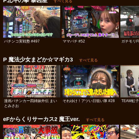
P北斗の拳 暴凶星
すべて見る
パチンコ実戦塾 #497
ママパチ #52
ガチモリFIV
P 魔法少女まどか☆マギカ3
すべて見る
漫画パチンカー四姉妹外伝 まい
それゆけ！アツい日狙い隊 #28
TEAM虹
とみさお
eFからくりサーカス2 魔王ver.
すべて見る