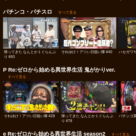
パチンコ・パチスロ
すべて見る
帰ってきた なんとか１ぐらんぷ
それゆけ！アツい日狙い隊 #40
ハセガワヤ
り #93
P Re:ゼロから始める異世界生活 鬼がかりver.
すべて見る
それゆけ！アツい日狙い隊 #28
帰ってきた なんとか１ぐらんぷ
パチンコ実
り #78
e Re:ゼロから始める異世界生活 season2
すべて見る