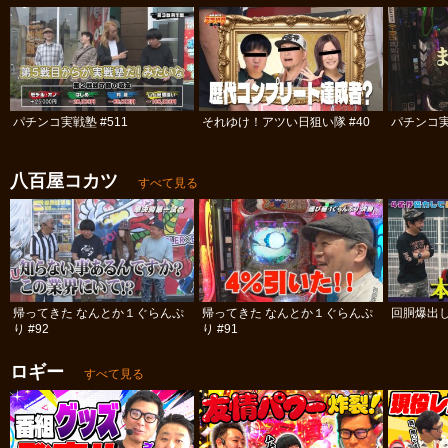
パチンコ実戦塾 #511
それゆけ！アツい日狙い隊 #40
パチンコ実
八百屋コカツ
すべて見る
帰ってきた なんとか１ぐらんぷ
帰ってきた なんとか１ぐらんぷ
回胴爆出
り #92
り #91
ロギー
すべて見る