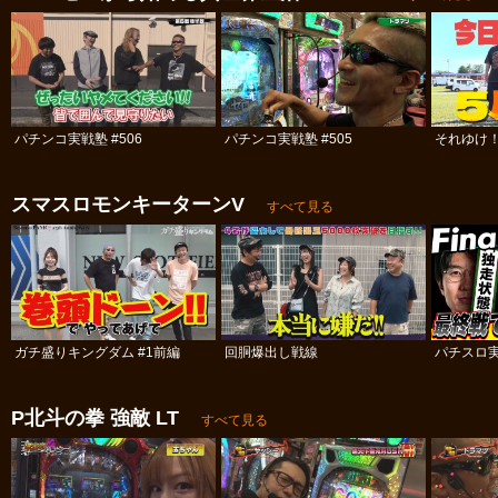
パチンコ実戦塾 #506
パチンコ実戦塾 #505
それゆけ！
スマスロモンキーターンV
すべて見る
ガチ盛りキングダム #1前編
回胴爆出し戦線
パチスロ実
P北斗の拳 強敵 LT
すべて見る