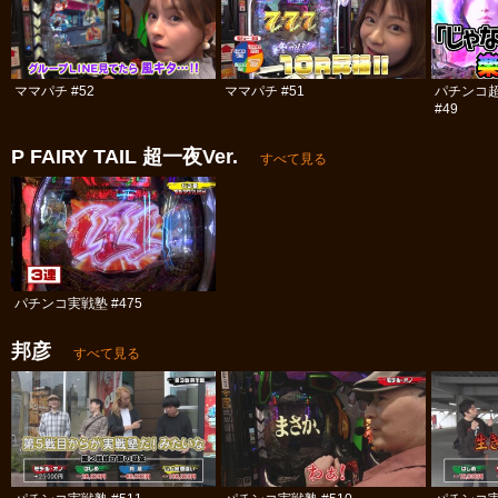
ママパチ #52
ママパチ #51
パチンコ
#49
P FAIRY TAIL 超一夜Ver.
すべて見る
パチンコ実戦塾 #475
邦彦
すべて見る