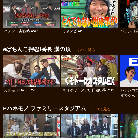
パチンコ実戦塾 #509
ミネタビ #6
パチンコ実
eぱちんこ押忍!番長 漢の頂
すべて見る
ガチモリFIVE T #4
それゆけ！アツい日狙い隊 #34
パチンコ
ギちゃん 
#98
Pハネモノ ファミリースタジアム
すべて見る