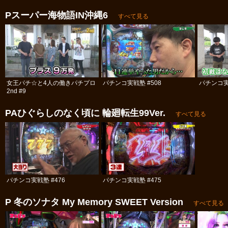
Pスーパー海物語IN沖縄6
すべて見る
女王パチ☆と4人の働きパチプロ
パチンコ実戦塾 #508
パチンコ実
2nd #9
PAひぐらしのなく頃に 輪廻転生99Ver.
すべて見る
パチンコ実戦塾 #476
パチンコ実戦塾 #475
P 冬のソナタ My Memory SWEET Version
すべて見る