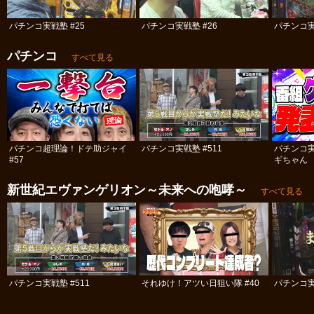
パチンコ実戦塾 #25
パチンコ実戦塾 #26
パチンコ実
パチンコ
すべて見る
パチンコ超理論！ドテ助ジャイ
パチンコ実戦塾 #511
パチンコ
#57
ギちゃん 
#113
新世紀エヴァンゲリオン～未来への咆哮～
すべて見る
パチンコ実戦塾 #511
それゆけ！アツい日狙い隊 #40
パチンコ実