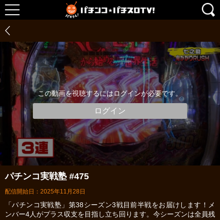
この動画を視聴するにはログインが必要です。
ログイン
パチンコ実戦塾 #475
配信開始日：2025年11月28日
「パチンコ実戦塾」第38シーズン3戦目前半戦をお届けします！メ
ンバー4人がプラス収支を目指し立ち回ります。今シーズンは全員残