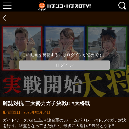
この動画を視聴するにはログインが必要です。
ログイン
雑誌対抗 三大勢力ガチ決戦!! #大将戦
配信開始日：2025年02月04日
ガイドワークスの二誌＋連合軍の3チームがリレーバトルでガチ対決
を行う。終盤となってきた戦い、最後に大荒れの展開となる!!