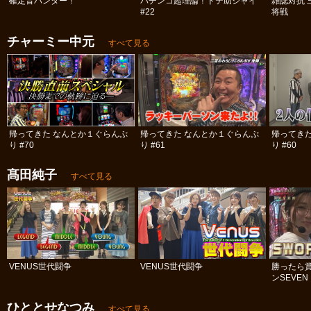
確定音ハンター！
パチンコ超理論！ドテ助ジャイ
雑誌対抗 
#22
将戦
チャーミー中元
すべて見る
帰ってきた なんとか１ぐらんぷ
帰ってきた なんとか１ぐらんぷ
帰ってき
り #70
り #61
り #60
髙田純子
すべて見る
VENUS世代闘争
VENUS世代闘争
勝ったら賞
ンSEVEN
ひととせなつみ
すべて見る