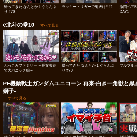
帰ってきた なんとか１ぐらんぷ
ラッキートリガーで射抜け!! #1
激闘ペアBA
り #70
DAY1
e北斗の拳10
すべて見る
ぶっこみファミリー ～長女失踪
帰ってきた なんとか１ぐらんぷ
ブルブル
で大パニック編～
り #70
PF機動戦士ガンダムユニコーン 再来‐白き一角獣と黒
獅子‐
すべて見る