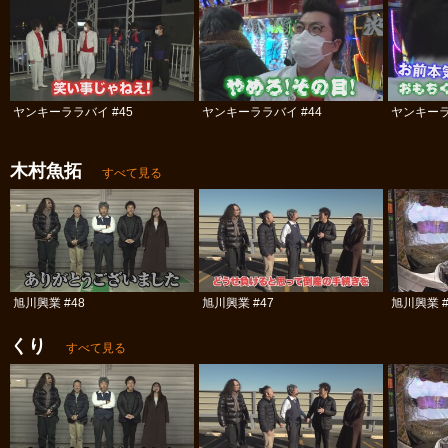
ヤンキーララバイ #45
ヤンキーララバイ #44
ヤンキーラ
木村魚拓
すべて見る
旭川興業 #48
旭川興業 #47
旭川興業 #
くり
すべて見る