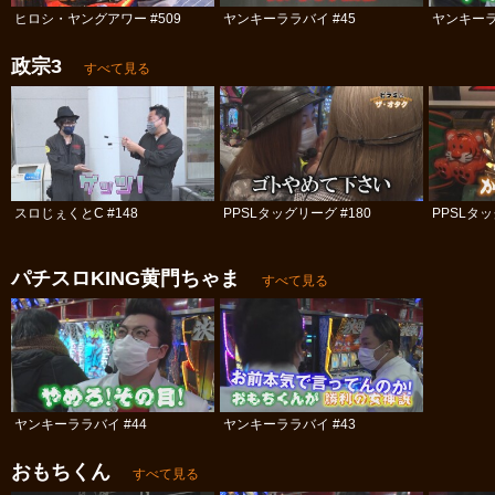
ヒロシ・ヤングアワー #509
ヤンキーララバイ #45
ヤンキーラ
政宗3
すべて見る
スロじぇくとC #148
PPSLタッグリーグ #180
PPSLタッ
パチスロKING黄門ちゃま
すべて見る
ヤンキーララバイ #44
ヤンキーララバイ #43
おもちくん
すべて見る