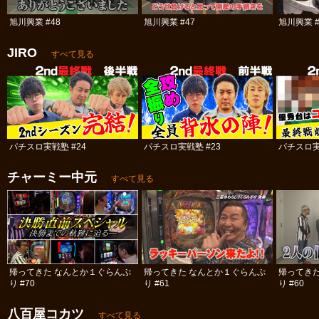
旭川興業 #48
旭川興業 #47
旭川興業 #
JIRO
すべて見る
パチスロ実戦塾 #24
パチスロ実戦塾 #23
パチスロ実
チャーミー中元
すべて見る
帰ってきた なんとか１ぐらんぷ
帰ってきた なんとか１ぐらんぷ
帰ってき
り #70
り #61
り #60
八百屋コカツ
すべて見る