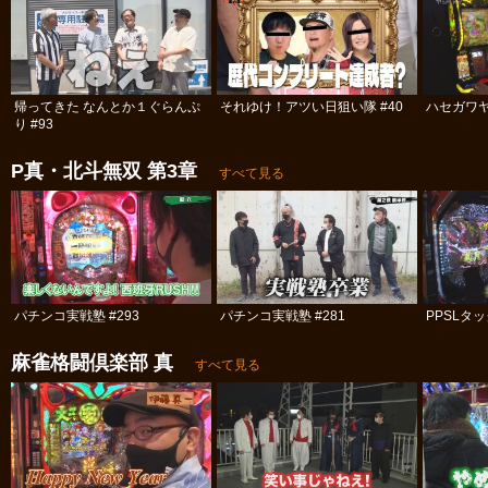
帰ってきた なんとか１ぐらんぷ
それゆけ！アツい日狙い隊 #40
ハセガワヤ
り #93
P真・北斗無双 第3章
すべて見る
パチンコ実戦塾 #293
パチンコ実戦塾 #281
PPSLタッ
麻雀格闘倶楽部 真
すべて見る