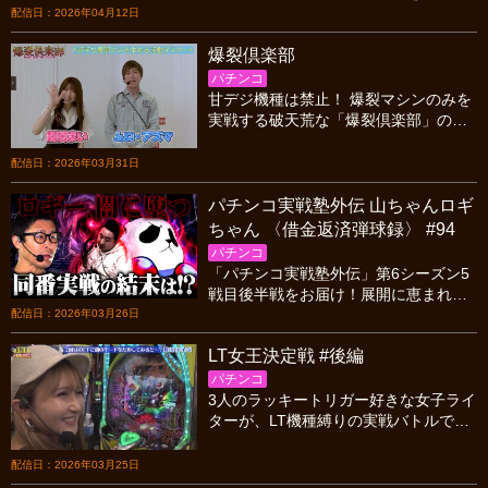
者が優勝＆賞金ゲット！ とにかくLT
配信日：2026年04月12日
マシンを攻めまくって夢の一撃を目指
爆裂倶楽部
す。
パチンコ
甘デジ機種は禁止！ 爆裂マシンのみを
実戦する破天荒な「爆裂倶楽部」の会
員2人が4つの掟に沿って実戦を敢行！
朝イチからLT突入でお祭り騒ぎに…!?
配信日：2026年03月31日
パチンコ実戦塾外伝 山ちゃんロギ
ちゃん 〈借金返済弾球録〉 #94
パチンコ
「パチンコ実戦塾外伝」第6シーズン5
戦目後半戦をお届け！展開に恵まれな
い前半戦であったが、最後まであきら
配信日：2026年03月26日
めず戦うが山ロギ！序盤がダメでも終
LT女王決定戦 #後編
盤にはドラマあり！？
パチンコ
3人のラッキートリガー好きな女子ライ
ターが、LT機種縛りの実戦バトルで女
王を目指す！いまをときめく機種の爆
発力で勝負は波乱の展開に!?今回は後
配信日：2026年03月25日
編をお届けします。