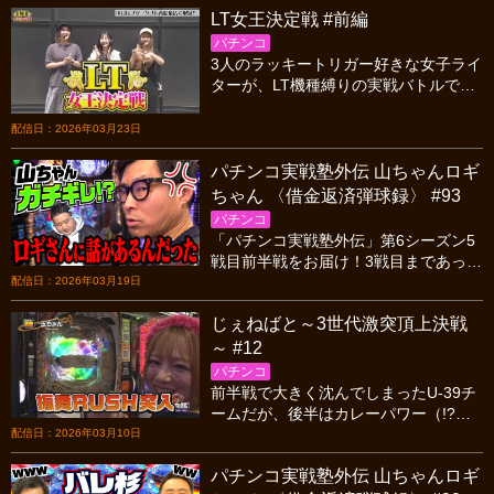
LT女王決定戦 #前編
パチンコ
3人のラッキートリガー好きな女子ライ
ターが、LT機種縛りの実戦バトルで女
王を目指す！いまをときめく機種の爆
発力で勝負は波乱の展開に!?今回は前
配信日：2026年03月23日
編をお届けします。
パチンコ実戦塾外伝 山ちゃんロギ
ちゃん 〈借金返済弾球録〉 #93
パチンコ
「パチンコ実戦塾外伝」第6シーズン5
戦目前半戦をお届け！3戦目まであった
貯金が半壊！残り２戦、気を引き締め
配信日：2026年03月19日
て慎重な戦いを迫られる！が、どうし
じぇねばと～3世代激突頂上決戦
た山ロギ！？
～ #12
パチンコ
前半戦で大きく沈んでしまったU-39チ
ームだが、後半はカレーパワー（!?）
覚醒で一気に大連チャン。残り3時間、
配信日：2026年03月10日
笑うのは果たして…。必勝ガイド最強
パチンコ実戦塾外伝 山ちゃんロギ
世代が決定する！