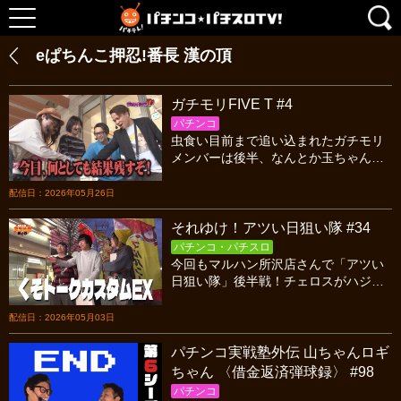
eぱちんこ押忍!番長 漢の頂
ガチモリFIVE T #4
パチンコ
虫食い目前まで追い込まれたガチモリ
メンバーは後半、なんとか玉ちゃんの
差玉を逆転すべく作戦会議を実施。こ
こで一致団結を図るが、その策は果た
配信日：2026年05月26日
して実を結ぶのか!?
それゆけ！アツい日狙い隊 #34
パチンコ・パチスロ
今回もマルハン所沢店さんで「アツい
日狙い隊」後半戦！チェロスがハジけ
た前半に続き、プリンとムムが誘爆す
る！？大波乱実戦の結末はいかに！？
配信日：2026年05月03日
パチンコ実戦塾外伝 山ちゃんロギ
ちゃん 〈借金返済弾球録〉 #98
パチンコ