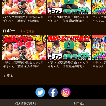
パチンコ実戦塾外伝 山ちゃんロ
パチンコ実戦塾外伝 山ちゃんロ
パチンコ
ギちゃん 〈借金返済弾球録〉
ギちゃん 〈借金返済弾球録〉
ギちゃん 
#112
#111
#110
ロギー
すべて見る
パチンコ実戦塾外伝 山ちゃんロ
パチンコ実戦塾外伝 山ちゃんロ
パチンコ
ギちゃん 〈借金返済弾球録〉
ギちゃん 〈借金返済弾球録〉
ギちゃん 
#112
#111
#110
＜ 戻る
個人情報保護方針
利用規約