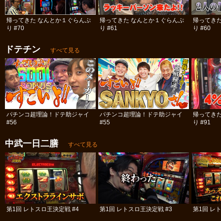
帰ってきた なんとか１ぐらんぷ
帰ってきた なんとか１ぐらんぷ
帰ってき
り #70
り #61
り #60
ドテチン
すべて見る
パチンコ超理論！ドテ助ジャイ
パチンコ超理論！ドテ助ジャイ
帰ってき
#56
#55
り #91
中武一日二膳
すべて見る
第1回 レトスロ王決定戦 #4
第1回 レトスロ王決定戦 #3
第1回 レ