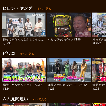
ヒロシ・ヤング
すべて見る
帰ってきた なんとか１ぐらんぷ
ハセガワヤングマン #196
帰ってき
り #93
り #92
ビワコ
すべて見る
満天アゲ×2カルテット ACT2
満天アゲ×2カルテット ACT2
満天アゲ×
#124
#123
#122
ムム見間違い
すべて見る