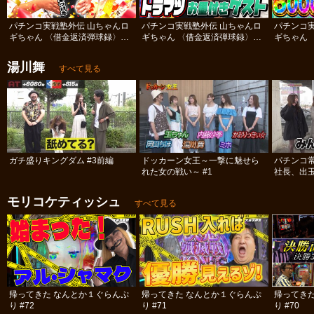
パチンコ実戦塾外伝 山ちゃんロ
パチンコ実戦塾外伝 山ちゃんロ
パチンコ
ギちゃん 〈借金返済弾球録〉
ギちゃん 〈借金返済弾球録〉
ギちゃん 
#112
#111
#110
湯川舞
すべて見る
ガチ盛りキングダム #3前編
ドッカーン女王～一撃に魅せら
パチンコ
れた女の戦い～ #1
社長、出
#12
モリコケティッシュ
すべて見る
帰ってきた なんとか１ぐらんぷ
帰ってきた なんとか１ぐらんぷ
帰ってき
り #72
り #71
り #70