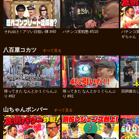
それゆけ！アツい日狙い隊 #40
パチンコ実戦塾 #510
パチンコ
ギちゃん 
#112
八百屋コカツ
すべて見る
帰ってきた なんとか１ぐらんぷ
帰ってきた なんとか１ぐらんぷ
回胴爆出
り #92
り #91
山ちゃんボンバー
すべて見る