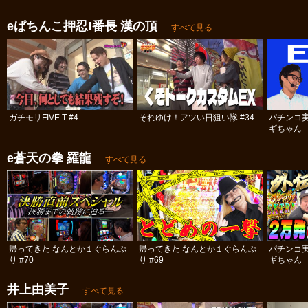
eぱちんこ押忍!番長 漢の頂
すべて見る
ガチモリFIVE T #4
それゆけ！アツい日狙い隊 #34
パチンコ
ギちゃん 
#98
e蒼天の拳 羅龍
すべて見る
帰ってきた なんとか１ぐらんぷ
帰ってきた なんとか１ぐらんぷ
パチンコ
り #70
り #69
ギちゃん 
#52
井上由美子
すべて見る