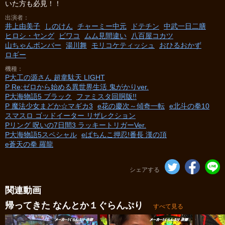
いた方も必見！！
出演者
井上由美子
しのけん
チャーミー中元
ドテチン
中武一日二膳
ヒロシ・ヤング
ビワコ
ムム見間違い
八百屋コカツ
山ちゃんボンバー
湯川舞
モリコケティッシュ
おひるおかず
ロギー
機種
P大工の源さん 超韋駄天 LIGHT
P Re:ゼロから始める異世界生活 鬼がかりver.
P大海物語5 ブラック
ファミスタ回胴版!!
P 魔法少女まどか☆マギカ3
e花の慶次～傾奇一転
e北斗の拳10
スマスロ ゴッドイーター リザレクション
Pリング 呪いの7日間3 ラッキートリガーVer.
P大海物語5スペシャル
eぱちんこ押忍!番長 漢の頂
e蒼天の拳 羅龍
シェアする
関連動画
帰ってきた なんとか１ぐらんぷり
すべて見る