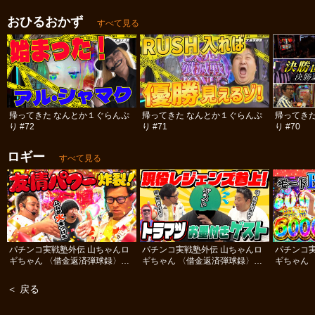
おひるおかず
すべて見る
帰ってきた なんとか１ぐらんぷ
帰ってきた なんとか１ぐらんぷ
帰ってき
り #72
り #71
り #70
ロギー
すべて見る
パチンコ実戦塾外伝 山ちゃんロ
パチンコ実戦塾外伝 山ちゃんロ
パチンコ
ギちゃん 〈借金返済弾球録〉
ギちゃん 〈借金返済弾球録〉
ギちゃん 
#112
#111
#110
＜ 戻る