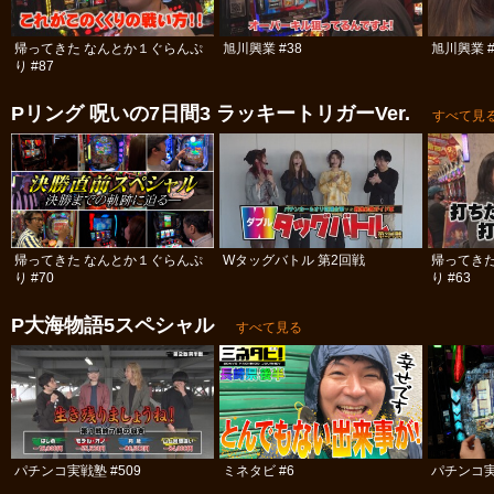
帰ってきた なんとか１ぐらんぷ
旭川興業 #38
旭川興業 #
り #87
Pリング 呪いの7日間3 ラッキートリガーVer.
すべて見
帰ってきた なんとか１ぐらんぷ
Wタッグバトル 第2回戦
帰ってき
り #70
り #63
P大海物語5スペシャル
すべて見る
パチンコ実戦塾 #509
ミネタビ #6
パチンコ実