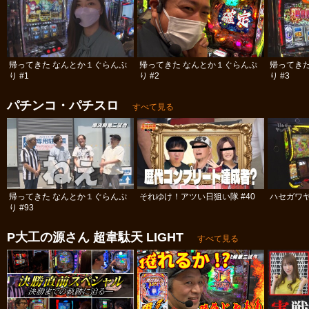
帰ってきた なんとか１ぐらんぷ
帰ってきた なんとか１ぐらんぷ
帰ってき
り #1
り #2
り #3
パチンコ・パチスロ
すべて見る
帰ってきた なんとか１ぐらんぷ
それゆけ！アツい日狙い隊 #40
ハセガワヤ
り #93
P大工の源さん 超韋駄天 LIGHT
すべて見る