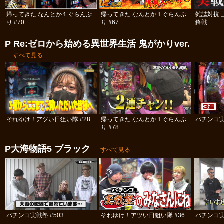
帰ってきた なんとか１ぐらんぷ
帰ってきた なんとか１ぐらんぷ
雑誌対抗 
り #70
り #67
鋒戦
P Re:ゼロから始める異世界生活 鬼がかりver.
すべて見る
それゆけ！アツい日狙い隊 #28
帰ってきた なんとか１ぐらんぷ
パチンコ実
り #78
P大海物語5 ブラック
すべて見る
パチンコ実戦塾 #503
それゆけ！アツい日狙い隊 #36
パチンコ実