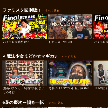
ファミスタ回胴版!!
すべて見る
パチスロ実戦塾 #52
おじレス Vol.3 #1
パチスロ実
P 魔法少女まどか☆マギカ3
すべて見る
漫画パチンカー四姉妹外伝 まい
それゆけ！アツい日狙い隊 #28
TEAM虹
とみさお
e花の慶次～傾奇一転
すべて見る