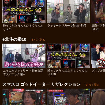
帰ってきた なんとか１ぐらんぷ
ラッキートリガーで射抜け!! #1
激闘ペアBA
り #70
DAY1
e北斗の拳10
すべて見る
ぶっこみファミリー ～長女失踪
帰ってきた なんとか１ぐらんぷ
ブルブル
で大パニック編～
り #70
スマスロ ゴッドイーター リザレクション
すべて見る