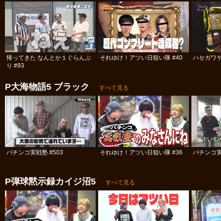
帰ってきた なんとか１ぐらんぷ
それゆけ！アツい日狙い隊 #40
ハセガワヤ
り #93
P大海物語5 ブラック
すべて見る
パチンコ実戦塾 #503
それゆけ！アツい日狙い隊 #36
パチンコ実
P弾球黙示録カイジ沼5
すべて見る