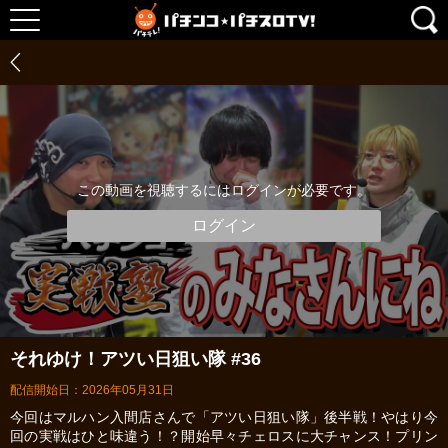
この動画を視聴するにはログインが必要です。
ログイン
それゆけ！アツい日狙い隊 #36
配信開始日：2026年05月31日
今回はマルハン入間店さんで「アツい日狙い隊」後半戦！やはり今
回の実戦はひと味違う！？開始早々チェロスに大チャンス！プリン