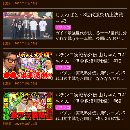
配信日：2025年11月09日
じぇねばと～3世代激突頂上決戦
～ #3
パチンコ
ガイド最強世代が決まるーー3世代に分
かれて戦うチーム戦。今回はかおりっ
きぃ☆率いる脂の乗った40代チームが
配信日：2025年11月04日
出陣。序盤から初当り＆爆連でその強
パチンコ実戦塾外伝 山ちゃんロギ
さを発揮しているぞ。
ちゃん 〈借金返済弾球録〉 #70
パチンコ
「パチンコ実戦塾外伝」第5シーズン5
戦目後半戦をお届け！なかなか立ち回
りが難しい状況でロギーにチャンスの
配信日：2025年10月09日
訪れ！？そして山ちゃんは東リベの右
パチンコ実戦塾外伝 山ちゃんロギ
打ちで魅せるぞ！
ちゃん 〈借金返済弾球録〉 #69
パチンコ
「パチンコ実戦塾外伝」第5シーズン5
戦目前半戦をお届け！残り２戦の状況
で、圧倒的マイナスの山ちゃんは新台
配信日：2025年10月02日
に挑む！？ロギーはプラスを維持でき