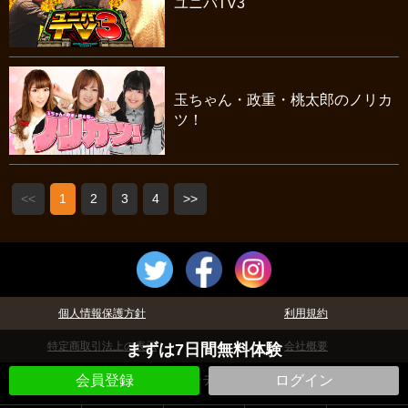
ユニバTV3
玉ちゃん・政重・桃太郎のノリカ
ツ！
<<
1
2
3
4
>>
個人情報保護方針
利用規約
特定商取引法上の表示
会社概要
まずは7日間無料体験
©パチテレ！
会員登録
ログイン