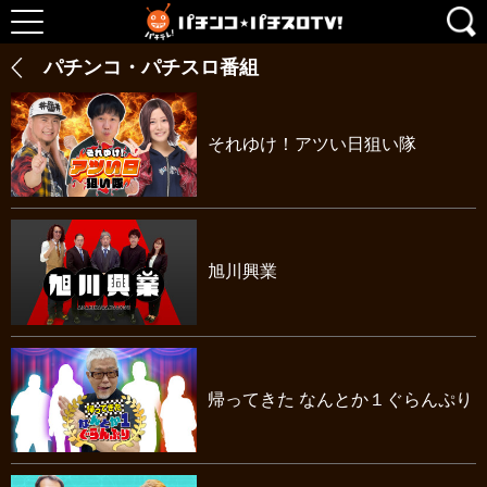
パチンコ・パチスロ番組
それゆけ！アツい日狙い隊
旭川興業
帰ってきた なんとか１ぐらんぷり