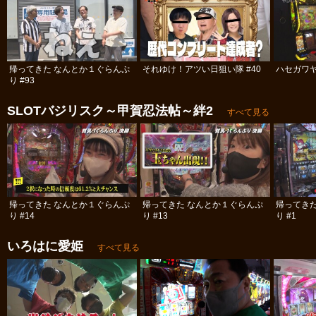
帰ってきた なんとか１ぐらんぷ
それゆけ！アツい日狙い隊 #40
ハセガワヤ
り #93
SLOTバジリスク～甲賀忍法帖～絆2
すべて見る
帰ってきた なんとか１ぐらんぷ
帰ってきた なんとか１ぐらんぷ
帰ってき
り #14
り #13
り #1
いろはに愛姫
すべて見る