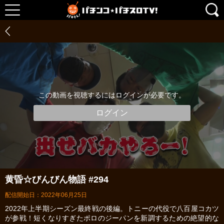
この動画を視聴するにはログインが必要です。
ログイン
黄昏☆びんびん物語 #294
配信開始日：2022年06月25日
2022年上半期シーズン最終戦の後編。トニーの代役で八百屋コカツ
が参戦！短くなりすぎたポロのジーパンを新調するための絶望的な