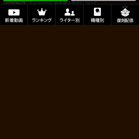
2020/05/29
【スカパー】放送休止予定について
2020/05/07
緊急事態宣言延長による、お問い合わせに関するご案
内
2020/04/28
緊急事態宣言発令による、お問い合わせに関するご案
内
2020/04/28
GW休業のお知らせ
2020/04/08
新型コロナウイルス感染拡大防止対策について
2020/04/08
新型コロナウイルス感染症に対する運営について
2020/03/21
【スカパー】放送休止予定について
2020/02/21
【CATV】放送休止予定について
2020/01/08
「MILLION GOD GRAND PRIX FINAL」#1の不具合に
ついて
2020/01/05
TV放送メンテナンスについてのお知らせ
2019/12/10
年末年始休業のお知らせ
2019/12/09
「パチテレ！アーカイブ」放送時間について(12/23～)
＜ 戻る