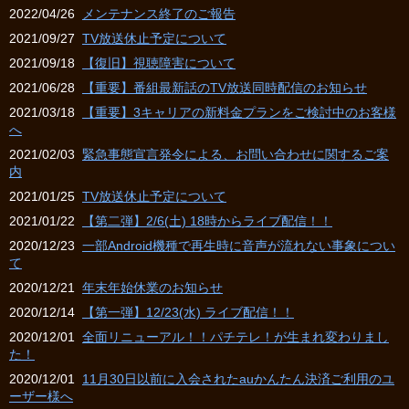
2022/04/26
メンテナンス終了のご報告
2021/09/27
TV放送休止予定について
2021/09/18
【復旧】視聴障害について
2021/06/28
【重要】番組最新話のTV放送同時配信のお知らせ
2021/03/18
【重要】3キャリアの新料金プランをご検討中のお客様
へ
2021/02/03
緊急事態宣言発令による、お問い合わせに関するご案
内
2021/01/25
TV放送休止予定について
2021/01/22
【第二弾】2/6(土) 18時からライブ配信！！
2020/12/23
一部Android機種で再生時に音声が流れない事象につい
て
2020/12/21
年末年始休業のお知らせ
2020/12/14
【第一弾】12/23(水) ライブ配信！！
2020/12/01
全面リニューアル！！パチテレ！が生まれ変わりまし
た！
2020/12/01
11月30日以前に入会されたauかんたん決済ご利用のユ
ーザー様へ