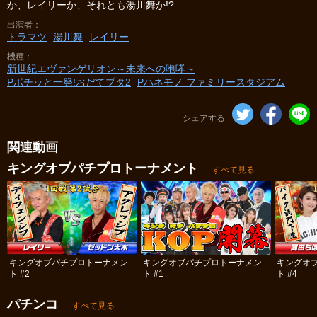
か、レイリーか、それとも湯川舞か!?
出演者
トラマツ
湯川舞
レイリー
機種
新世紀エヴァンゲリオン～未来への咆哮～
Pポチッと一発!おだてブタ2
Pハネモノ ファミリースタジアム
シェアする
関連動画
キングオブパチプロトーナメント
すべて見る
キングオブパチプロトーナメン
キングオブパチプロトーナメン
キングオ
ト #2
ト #1
ト #4
パチンコ
すべて見る