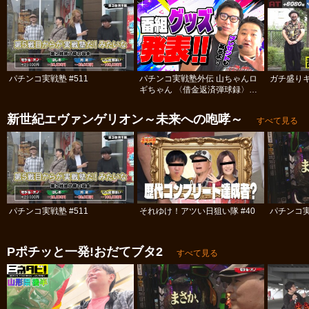
パチンコ実戦塾 #511
パチンコ実戦塾外伝 山ちゃんロ
ガチ盛りキ
ギちゃん 〈借金返済弾球録〉
#113
新世紀エヴァンゲリオン～未来への咆哮～
すべて見る
パチンコ実戦塾 #511
それゆけ！アツい日狙い隊 #40
パチンコ実
Pポチッと一発!おだてブタ2
すべて見る