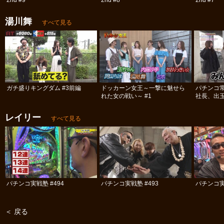
2nd #9
2nd #8
2nd #7
湯川舞
すべて見る
ガチ盛りキングダム #3前編
ドッカーン女王～一撃に魅せら
パチンコ
れた女の戦い～ #1
社長、出
#12
レイリー
すべて見る
パチンコ実戦塾 #494
パチンコ実戦塾 #493
パチンコ実
＜ 戻る