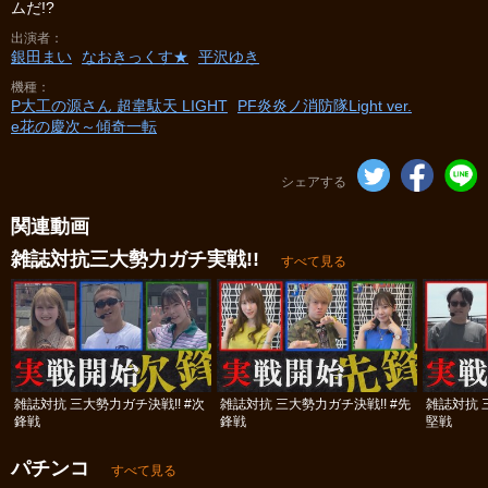
ムだ!?
出演者
銀田まい
なおきっくす★
平沢ゆき
機種
P大工の源さん 超韋駄天 LIGHT
PF炎炎ノ消防隊Light ver.
e花の慶次～傾奇一転
シェアする
関連動画
雑誌対抗三大勢力ガチ実戦!!
すべて見る
雑誌対抗 三大勢力ガチ決戦!! #次
雑誌対抗 三大勢力ガチ決戦!! #先
雑誌対抗 
鋒戦
鋒戦
堅戦
パチンコ
すべて見る