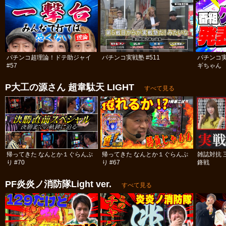
パチンコ超理論！ドテ助ジャイ
パチンコ実戦塾 #511
パチンコ
#57
ギちゃん 
#113
P大工の源さん 超韋駄天 LIGHT
すべて見る
帰ってきた なんとか１ぐらんぷ
帰ってきた なんとか１ぐらんぷ
雑誌対抗 
り #70
り #67
鋒戦
PF炎炎ノ消防隊Light ver.
すべて見る