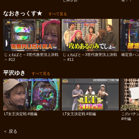
とみさお
発！！
なおきっくす★
すべて見る
じぇねばと～3世代激突頂上決戦
じぇねばと～3世代激突頂上決戦
確定音ハ
～ #12
～ #11
平沢ゆき
すべて見る
LT女王決定戦 #後編
LT女王決定戦 #前編
このパチ
#中編
＜ 戻る