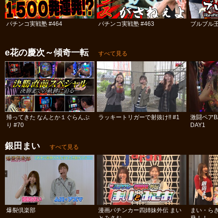
パチンコ実戦塾 #464
パチンコ実戦塾 #463
ブルブル
e花の慶次～傾奇一転
すべて見る
帰ってきた なんとか１ぐらんぷ
ラッキートリガーで射抜け!! #1
激闘ペアBA
り #70
DAY1
銀田まい
すべて見る
爆裂倶楽部
漫画パチンカー四姉妹外伝 まい
まい・ら