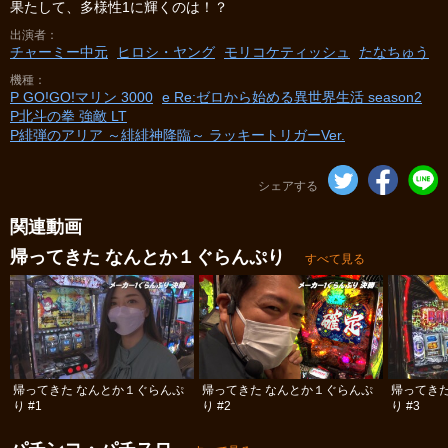
果たして、多様性1に輝くのは！？
出演者
チャーミー中元
ヒロシ・ヤング
モリコケティッシュ
たなちゅう
機種
P GO!GO!マリン 3000
e Re:ゼロから始める異世界生活 season2
P北斗の拳 強敵 LT
P緋弾のアリア ～緋緋神降臨～ ラッキートリガーVer.
シェアする
関連動画
帰ってきた なんとか１ぐらんぷり
すべて見る
帰ってきた なんとか１ぐらんぷ
帰ってきた なんとか１ぐらんぷ
帰ってき
り #1
り #2
り #3