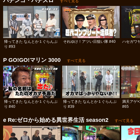
パチンコ・パチスロ
すべて見る
帰ってきた なんとか１ぐらんぷ
それゆけ！アツい日狙い隊 #40
ハセガワヤ
り #93
P GO!GO!マリン 3000
すべて見る
帰ってきた なんとか１ぐらんぷ
帰ってきた なんとか１ぐらんぷ
満天アゲ×
り #40
り #39
#65
e Re:ゼロから始める異世界生活 season2
すべて見る