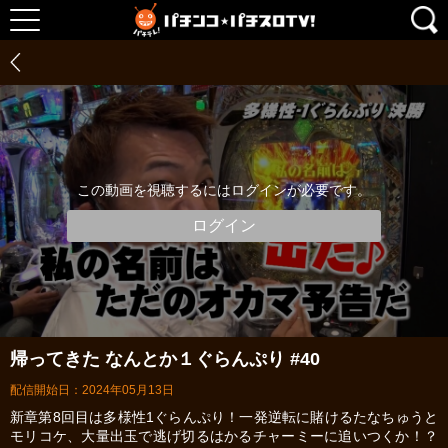
この動画を視聴するにはログインが必要です。
ログイン
帰ってきた なんとか１ぐらんぷり #40
配信開始日：2024年05月13日
新章第8回目は多様性1ぐらんぷり！一発逆転に賭けるたなちゅうと
モリコケ、大量出玉で逃げ切るはかるチャーミーに追いつくか！？