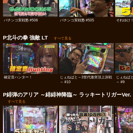
パチンコ実戦塾 #506
パチンコ実戦塾 #505
それゆけ！
P北斗の拳 強敵 LT
すべて見る
確定音ハンター！
じぇねばと～3世代激突頂上決戦
じぇねば
～ #10
～ #9
P緋弾のアリア ～緋緋神降臨～ ラッキートリガーVer.
すべて見る