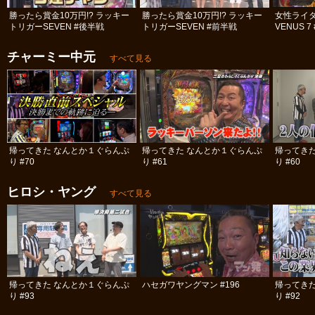
勝ったら賞金10万円!? ラッキー
勝ったら賞金10万円!? ラッキー
女性ライタ
トリガーSEVEN #後半戦
トリガーSEVEN #前半戦
VENUS 
チャーミー中元
すべて見る
帰ってきた なんとか１ぐらんぷ
帰ってきた なんとか１ぐらんぷ
帰ってき
り #70
り #61
り #60
ヒロシ・ヤング
すべて見る
帰ってきた なんとか１ぐらんぷ
ハセガワヤングマン #196
帰ってき
り #93
り #92