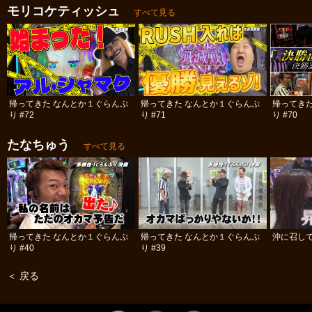
モリコケティッシュ
すべて見る
帰ってきた なんとか１ぐらんぷ
帰ってきた なんとか１ぐらんぷ
帰ってき
り #72
り #71
り #70
たなちゅう
すべて見る
帰ってきた なんとか１ぐらんぷ
帰ってきた なんとか１ぐらんぷ
沖に召して
り #40
り #39
＜ 戻る