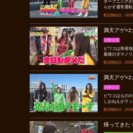
オープニングが
らかす通常運転
配信開始日：2026
満天アゲ×2カ
パチンコ
ビワコは単発地
最後のダマノリ
配信開始日：2026
満天アゲ×2カ
パチンコ
ビワコはものの
しおねえがラッ
配信開始日：2026
帰ってきた 