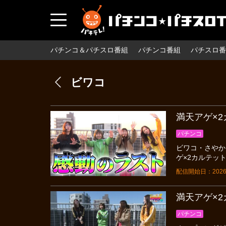
パチンコ＆パチスロ番組
パチンコ番組
パチスロ番
ビワコ
満天アゲ×2カ
パチンコ
ビワコ・さやか
ゲ×2カルテット
配信開始日：2026
満天アゲ×2カ
パチンコ