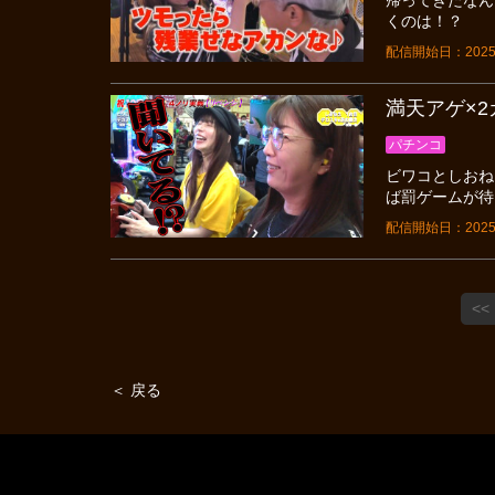
帰ってきたなん
くのは！？
配信開始日：2025
満天アゲ×2カ
パチンコ
ビワコとしおね
ば罰ゲームが待
配信開始日：2025
<<
＜ 戻る