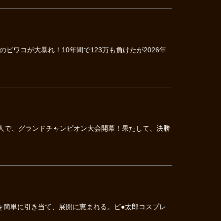
ビワコが大暴れ！10年間で123万も負けたが2026年
3人で、グランドチャンピオン大会開幕！果たして、決勝
たりを簡単に引き当て、展開に恵まれる。ピ●太郎コスプレ