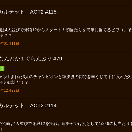
ルテット ACT2 #115
ゲ満は4人並びで牙狼12からスタート！初当たりを簡単に当てるビワコ。その
る？？
年01月11日
なんとか１ぐらんぷり #79
ロ
から生まれた3人のチャンピオンと準決勝の切符を辛うじて手に入れた
るのは誰だ！？
年12月29日
ルテット ACT2 #114
のアゲ満は4人並びで牙狼12を実戦。連チャンは別として1/349の初当
！