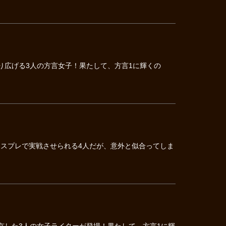
り広げる3人の方言女子！果たして、方言1に輝くの
コスプレで実戦させられる4人だが、意外と似合ってしま