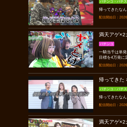
パチンコ・パチス
帰ってきたなん
配信開始日：2026
満天アゲ×2カ
パチンコ
一騎当千は単発
目標を4万発に
配信開始日：2026
帰ってきた 
パチンコ・パチス
帰ってきたなん
配信開始日：2026
満天アゲ×2カ