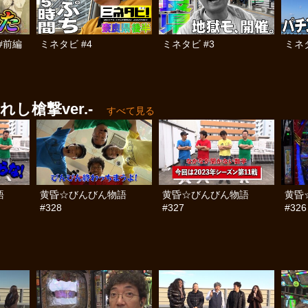
#前編
ミネタビ #4
ミネタビ #3
ミネタ
槍撃ver.‐
すべて見る
語
黄昏☆びんびん物語
黄昏☆びんびん物語
黄昏
#328
#327
#326