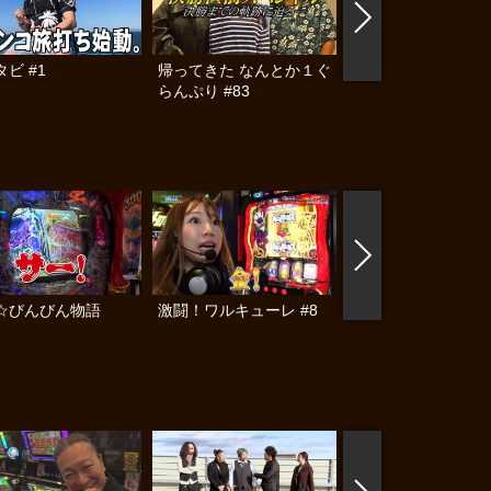
ビ #1
帰ってきた なんとか１ぐ
パチンコ実戦塾 #48
らんぷり #83
☆びんびん物語
激闘！ワルキューレ #8
黄昏☆びんびん物語
#325