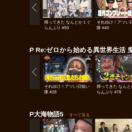
帰ってきた なんとか１ぐ
それゆけ！アツい
らんぷり #93
隊 #40
P Re:ゼロから始める異世界生活 鬼
それゆけ！アツい日狙い
帰ってきた なんと
隊 #28
らんぷり #78
P大海物語5
すべて見る