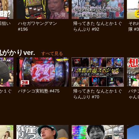
日狙い
ハセガワヤングマン
帰ってきた なんとか１ぐ
それ
#196
らんぷり #92
隊 #3
がかりver.
すべて見る
か１ぐ
パチンコ実戦塾 #475
帰ってきた なんとか１ぐ
パチ
らんぷり #70
ゃん
済弾球