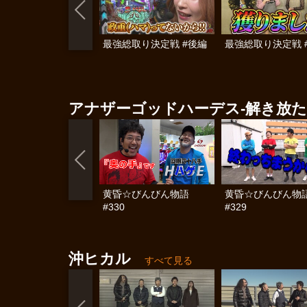
最強総取り決定戦 #後編
最強総取り決定戦 
アナザーゴッドハーデス‐解き放たれし
黄昏☆びんびん物語
黄昏☆びんびん物
#330
#329
沖ヒカル
すべて見る