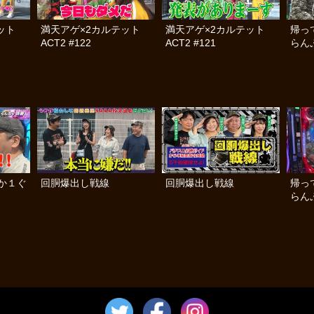
テット
満天アゲ×2カルテット
満天アゲ×2カルテット
帰っ
ACT2 #122
ACT2 #121
らんぷ
か１ぐ
回胴爆出し戦線
回胴爆出し戦線
帰っ
らんぷ