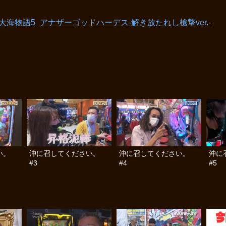
大海物語5
アナザーゴッドハーデス‐解き放たれし槍撃ver.‐
い。
沖に召してください。
沖に召してください。
沖に
#3
#4
#5