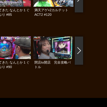
てきた なんとか１ぐ
満天アゲ×2カルテット
帰ってきた なんと
り #85
ACT2 #120
らんぷり #84
てきた なんとか１ぐ
閉店to開店 完全攻略バ
帰ってきた なんと
り #90
トル
らんぷり #70