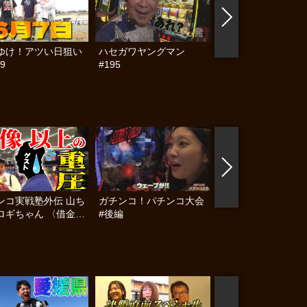
ゆけ！アツい日狙い
ハセガワヤングマン
帰ってきた なんと
9
#195
らんぷり #91
ンコ実戦塾外伝 山ち
ガチンコ！パチンコ大会
女王パチ☆と4人の
ロギちゃん 〈借金返
#後編
パチプロ #6
録〉 #55