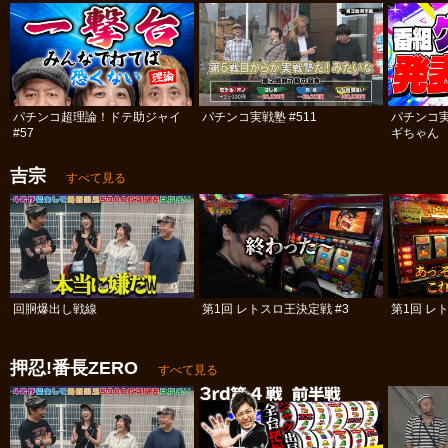
パチンコ超理論！ドテ助ジャイ
パチンコ実戦塾 #511
パチンコ
#57
ギちゃん 
#113
吉宗
すべて見る
回胴爆出し戦線
第1回 レトスロ王決定戦 #3
第1回 レ
押忍!番長ZERO
すべて見る