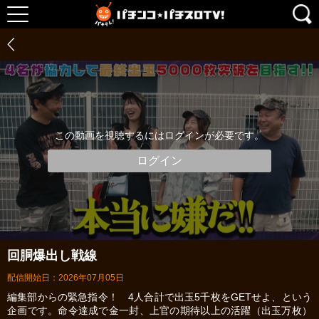
この動画を視聴するにはログインが必要です。
ログイン
回胴爆出し戦線
配信開始日：2026年07月05日
編集部からの緊急指令！ 4人合計で出玉5千枚をGETせよ、という
企画です。命令達成で金一封、上官の期待以上の活躍（出玉万枚）