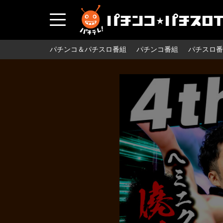
パチンコ＆パチスロ番組
パチンコ番組
パチスロ番