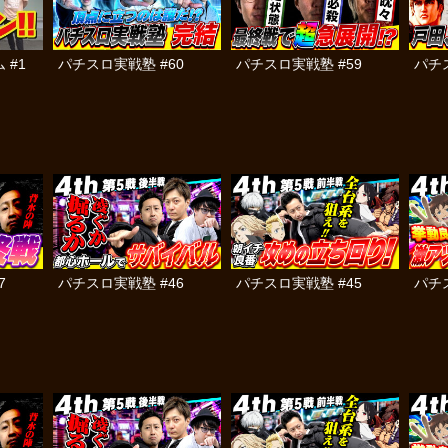
 #1
パチスロ実戦塾 #60
パチスロ実戦塾 #59
パチ
7
パチスロ実戦塾 #46
パチスロ実戦塾 #45
パチ