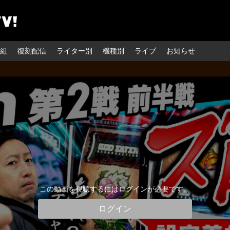
組
復刻配信
ライター別
機種別
ライブ
お知らせ
この動画を視聴するにはログインが必要です。
ログイン