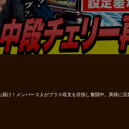
をお届け！メンバー３人がプラス収支を目指し奮闘中。異様に活