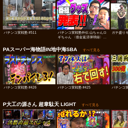
パチンコ実戦塾 #511
パチンコ実戦塾外伝 山ちゃんロ
ガチ盛りキ
ギちゃん 〈借金返済弾球録〉
#113
PAスーパー海物語IN地中海SBA
すべて見る
パチンコ実戦塾 #426
パチンコ実戦塾 #425
パチンコ実
P大工の源さん 超韋駄天 LIGHT
すべて見る