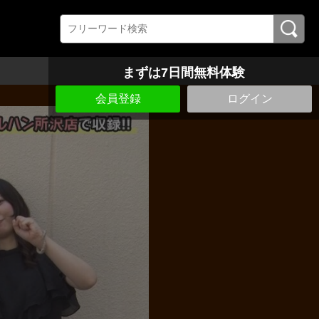
まずは7日間無料体験
会員登録
ログイン