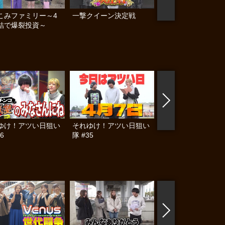
こみファミリー～4
一撃クイーン決定戦
乙女戦隊3000ジャ
結で爆裂投資～
ゆけ！アツい日狙い
それゆけ！アツい日狙い
それゆけ！アツい日
6
隊 #35
隊 #34