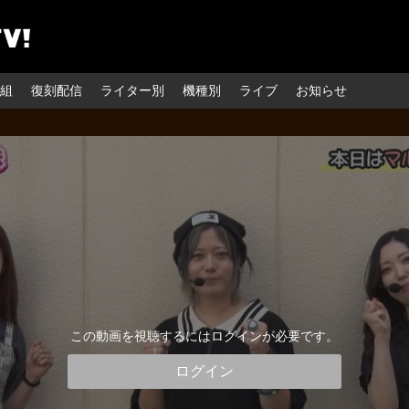
組
復刻配信
ライター別
機種別
ライブ
お知らせ
この動画を視聴するにはログインが必要です。
ログイン