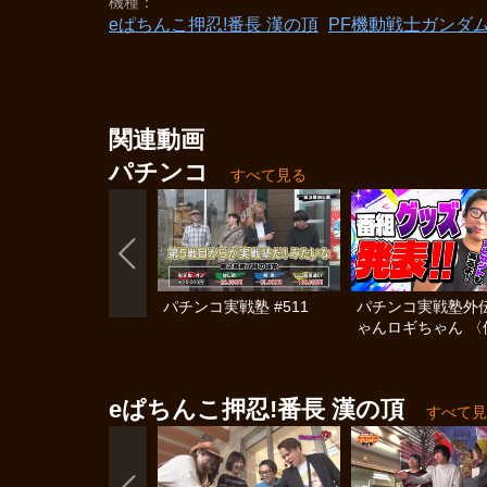
機種
eぱちんこ押忍!番長 漢の頂
PF機動戦士ガンダムユ
関連動画
パチンコ
すべて見る
パチンコ実戦塾 #511
パチンコ実戦塾外伝
ゃんロギちゃん 〈
済弾球録〉 #113
eぱちんこ押忍!番長 漢の頂
すべて見