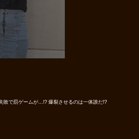
敗で罰ゲームが…!? 爆裂させるのは一体誰だ!?