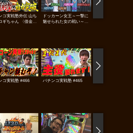
ンコ実戦塾外伝 山ち
ドッカーン女王～一撃に
爆裂倶楽部
ロギちゃん 〈借金返
魅せられた女の戦い～
録〉 #97
#1
コ実戦塾 #466
パチンコ実戦塾 #465
ママパチ #38