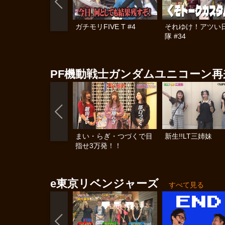
ガチモリFIVE T #4
それゆけ！アツい
隊 #34
PF機動戦士ガンダムユニコーン再来 1
まい・らぎ・つづくで目
新生!!LT三姉妹
指せ3万発！！
e東京リベンジャーズ
すべて見る