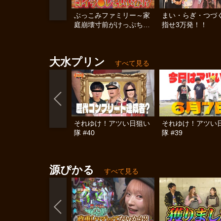
ぶっこみファミリー～家
まい・らぎ・つづ
庭崩壊寸前がけっぷちSP
指せ3万発！！
～
大水プリン
すべて見る
それゆけ！アツい日狙い
それゆけ！アツい
隊 #40
隊 #39
源ぴかる
すべて見る