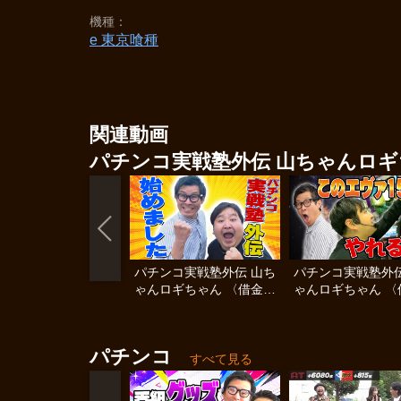
機種
e 東京喰種
関連動画
パチンコ実戦塾外伝 山ちゃんロギ
パチンコ実戦塾外伝 山ち
パチンコ実戦塾外伝
ゃんロギちゃん 〈借金返
ゃんロギちゃん 〈
済弾球録〉 #1
済弾球録〉 #2
パチンコ
すべて見る