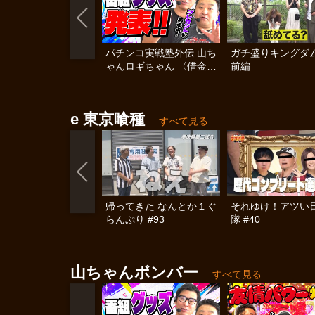
パチンコ実戦塾外伝 山ち
ガチ盛りキングダム
ゃんロギちゃん 〈借金返
前編
済弾球録〉 #113
e 東京喰種
すべて見る
帰ってきた なんとか１ぐ
それゆけ！アツい
らんぷり #93
隊 #40
山ちゃんボンバー
すべて見る