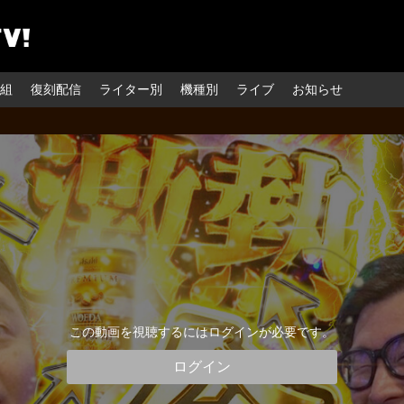
組
復刻配信
ライター別
機種別
ライブ
お知らせ
この動画を視聴するにはログインが必要です。
ログイン