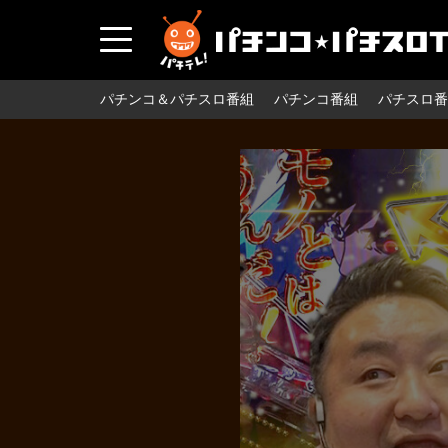
パチンコ＆パチスロ番組
パチンコ番組
パチスロ番