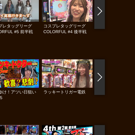
プレタッグリーグ
コスプレタッグリーグ
コスプレタッグリー
ORFUL #5 前半戦
COLORFUL #4 後半戦
COLORFUL #4 前
ゆけ！アツい日狙い
ラッキートリガー電鉄
それゆけ！アツい日
5
隊 #14