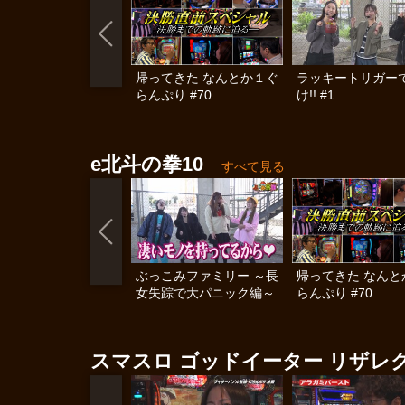
帰ってきた なんとか１ぐ
ラッキートリガー
らんぷり #70
け!! #1
e北斗の拳10
すべて見る
ぶっこみファミリー ～長
帰ってきた なんと
女失踪で大パニック編～
らんぷり #70
スマスロ ゴッドイーター リザレ