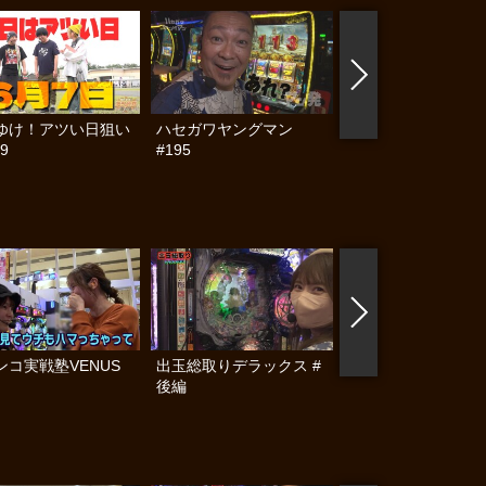
ゆけ！アツい日狙い
ハセガワヤングマン
帰ってきた なんと
9
#195
らんぷり #91
ンコ実戦塾VENUS
出玉総取りデラックス #
出玉総取りデラック
後編
中編