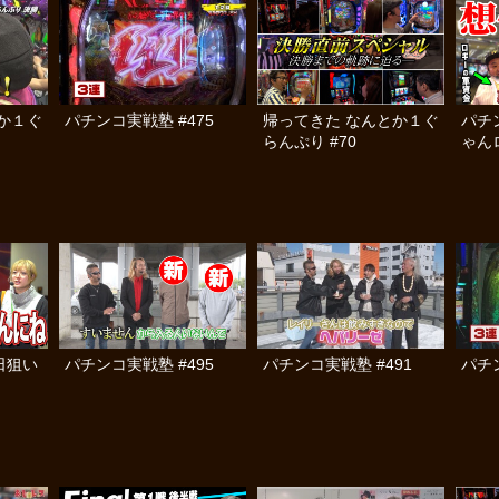
か１ぐ
パチンコ実戦塾 #475
帰ってきた なんとか１ぐ
パチ
らんぷり #70
ゃん
済弾球
日狙い
パチンコ実戦塾 #495
パチンコ実戦塾 #491
パチン