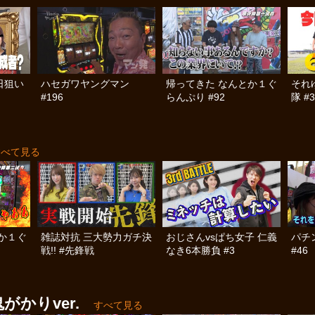
日狙い
ハセガワヤングマン
帰ってきた なんとか１ぐ
それ
#196
らんぷり #92
隊 #3
すべて見る
か１ぐ
雑誌対抗 三大勢力ガチ決
おじさんvsぱち女子 仁義
パチ
戦!! #先鋒戦
なき6本勝負 #3
#46
がかりver.
すべて見る