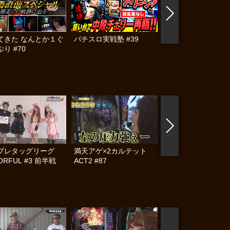
てきた なんとか１ぐ
パチスロ実戦塾 #39
帰ってきた なんと
り #70
らんぷり #69
プレタッグリーグ
満天アゲ×2カルテット
満天アゲ×2カル
ORFUL #3 前半戦
ACT2 #87
ACT2 #86