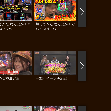
てきた なんとか１ぐ
帰ってきた なんとか１ぐ
帰ってきた なんと
り #70
らんぷり #67
らんぷり #66
の女神決定戦
一撃クイーン決定戦
じぇねばと～3世代
頂上決戦～ #3