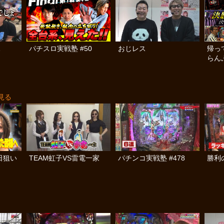
1
パチスロ実戦塾 #50
おじレス
帰っ
らんぷ
見る
日狙い
TEAM虹子VS雷電一家
パチンコ実戦塾 #478
勝利