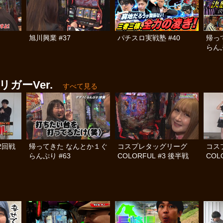
旭川興業 #37
パチスロ実戦塾 #40
帰っ
らんぷ
ガーVer.
すべて見る
2回戦
帰ってきた なんとか１ぐ
コスプレタッグリーグ
コス
らんぷり #63
COLORFUL #3 後半戦
COL