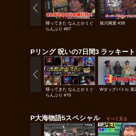
帰ってきた なんとか１ぐ
旭川興業 #38
らんぷり #87
Pリング 呪いの7日間3 ラッキートリ
帰ってきた なんとか１ぐ
Wタッグバトル 第
らんぷり #70
P大海物語5スペシャル
すべて見る