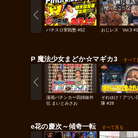
パチスロ実戦塾 #52
おじレス Vol.3 #
P 魔法少女まどか☆マギカ3
すべて
漫画パチンカー四姉妹外
それゆけ！アツい
伝 まいとみさお
隊 #28
e花の慶次～傾奇一転
すべて見る