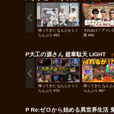
帰ってきた なんとか１ぐ
それゆけ！アツい
らんぷり #93
隊 #40
P大工の源さん 超韋駄天 LIGHT
帰ってきた なんとか１ぐ
帰ってきた なんと
らんぷり #70
らんぷり #67
P Re:ゼロから始める異世界生活 鬼