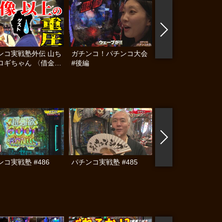
ンコ実戦塾外伝 山ち
ガチンコ！パチンコ大会
女王パチ☆と4人の
ロギちゃん 〈借金返
#後編
パチプロ #6
録〉 #55
コ実戦塾 #486
パチンコ実戦塾 #485
パチンコ常勝株式会
らぎお社長、出玉が
ません！～ #8