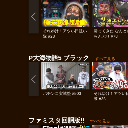
それゆけ！アツい日狙い
帰ってきた なんと
隊 #28
らんぷり #78
P大海物語5 ブラック
すべて見る
パチンコ実戦塾 #503
それゆけ！アツい
隊 #36
ファミスタ回胴版!!
すべて見る