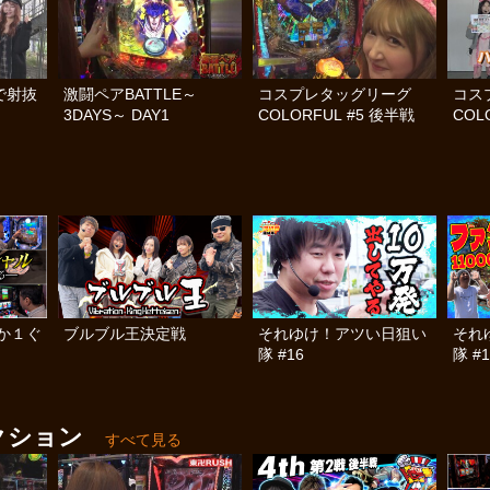
で射抜
激闘ペアBATTLE～
コスプレタッグリーグ
コス
3DAYS～ DAY1
COLORFUL #5 後半戦
COL
か１ぐ
ブルブル王決定戦
それゆけ！アツい日狙い
それ
隊 #16
隊 #1
クション
すべて見る