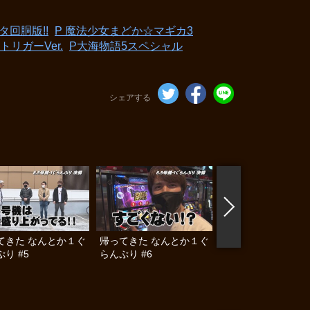
タ回胴版!!
P 魔法少女まどか☆マギカ3
トリガーVer.
P大海物語5スペシャル
シェアする
てきた なんとか１ぐ
帰ってきた なんとか１ぐ
帰ってきた なんと
り #5
らんぷり #6
らんぷり #7