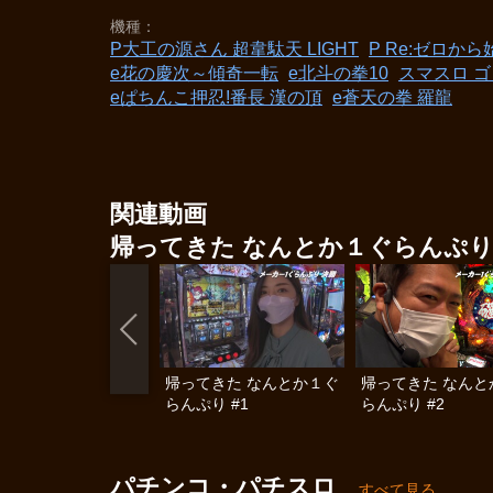
機種
P大工の源さん 超韋駄天 LIGHT
P Re:ゼロから
e花の慶次～傾奇一転
e北斗の拳10
スマスロ 
eぱちんこ押忍!番長 漢の頂
e蒼天の拳 羅龍
関連動画
帰ってきた なんとか１ぐらんぷ
帰ってきた なんとか１ぐ
帰ってきた なんと
らんぷり #1
らんぷり #2
パチンコ・パチスロ
すべて見る