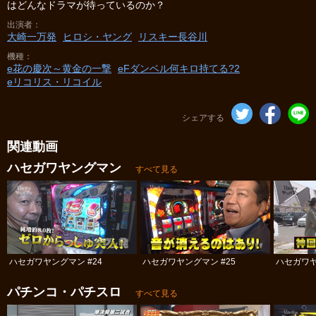
はどんなドラマが待っているのか？
出演者
大崎一万発
ヒロシ・ヤング
リスキー長谷川
機種
e花の慶次～黄金の一撃
eFダンベル何キロ持てる?2
eリコリス・リコイル
シェアする
関連動画
ハセガワヤングマン
すべて見る
ハセガワヤングマン #24
ハセガワヤングマン #25
ハセガワヤ
パチンコ・パチスロ
すべて見る