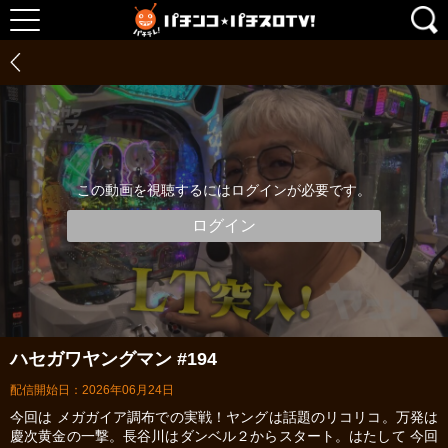
この動画を視聴するにはログインが必要です。
ログイン
ハセガワヤングマン #194
配信開始日：2026年06月24日
今回は メガガイア調布での実戦！ヤングは話題のリコリコ。万発は
慶次黄金の一撃。長谷川はダンベル２からスタート。はたして 今回