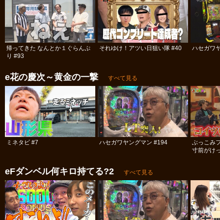
帰ってきた なんとか１ぐらんぷ
それゆけ！アツい日狙い隊 #40
ハセガワヤ
り #93
e花の慶次～黄金の一撃
すべて見る
ミネタビ #7
ハセガワヤングマン #194
ぶっこみ
寸前がけっ
eFダンベル何キロ持てる?2
すべて見る