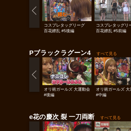
コスプレタッグリーグ
コスプレタッグ
百花繚乱 #5後編
百花繚乱 #5前編
Pブラックラグーン4
すべて見る
オリ術ガールズ 大運動会
オリ術ガールズ 大
#後編
#中編
e花の慶次 裂 一刀両断
すべて見る