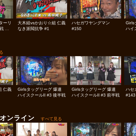
ターリ
大木組vsかおり☆組 仁義
ハセガワヤングマン
Gir
戦 前
なき派閥抗争 #1
#150
ハイス
る
組 仁義
Girlsタッグリーグ 爆連
Girlsタッグリーグ 爆連
ハセ
ハイスクールII #3 後半戦
ハイスクールII #3 前半戦
#143
・オンライン
すべて見る