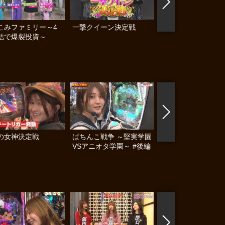
こみファミリー～4
一撃クイーン決定戦
乙女戦隊3000ジャ
結で爆裂投資～
の女神決定戦
ぱちんこ戦争 ～堅実学園
ぱちんこ戦争 ～堅
VSアニオタ学園～ #後編
VSアニオタ学園～ 