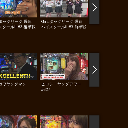
lsタッグリーグ 爆連
Girlsタッグリーグ 爆連
激闘！ワルキューレ 
クールII #3 後半戦
ハイスクールII #3 前半戦
ガワヤングマン
ヒロシ・ヤングアワー
パチンコ実戦塾 #37
#627