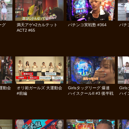
リーグ
満天アゲ×2カルテット
パチンコ実戦塾 #364
パチン
ACT2 #65
運動会
オリ術ガールズ 大運動会
Girlsタッグリーグ 爆連
Gir
#前編
ハイスクールII #3 後半戦
ハイス