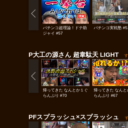
パチンコ超理論！ドテ助
パチンコ実戦塾 #5
ジャイ #57
P大工の源さん 超韋駄天 LIGHT
帰ってきた なんとか１ぐ
帰ってきた なんと
らんぷり #70
らんぷり #67
PFスプラッシュ×スプラッシュ