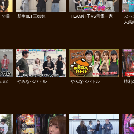
くで目
新生!!LT三姉妹
TEAM虹子VS雷電一家
ぶっ
人集
 #2
やみなべバトル
やみなべバトル
勝利