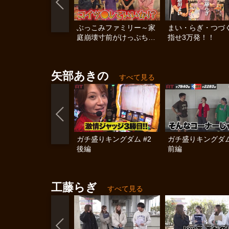
ぶっこみファミリー～家
まい・らぎ・つづ
庭崩壊寸前がけっぷちSP
指せ3万発！！
～
矢部あきの
すべて見る
ガチ盛りキングダム #2
ガチ盛りキングダム
後編
前編
工藤らぎ
すべて見る