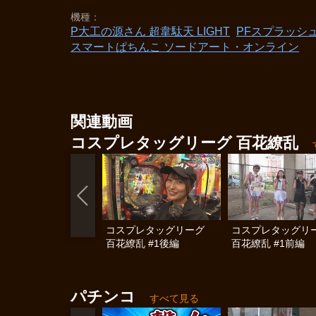
機種
P大工の源さん 超韋駄天 LIGHT
PFスプラッシ
スマートぱちんこ ソードアート・オンライン
関連動画
コスプレタッグリーグ 百花繚乱
コスプレタッグリーグ
コスプレタッグ
百花繚乱 #1後編
百花繚乱 #1前編
パチンコ
すべて見る