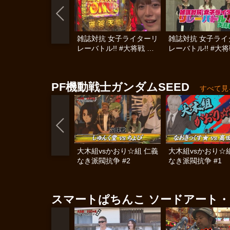
雑誌対抗 女子ライターリ
雑誌対抗 女子ライ
レーバトル!! #大将戦 後
レーバトル!! #大将
編
編
PF機動戦士ガンダムSEED
すべて見
大木組vsかおり☆組 仁義
大木組vsかおり☆
なき派閥抗争 #2
なき派閥抗争 #1
スマートぱちんこ ソードアート