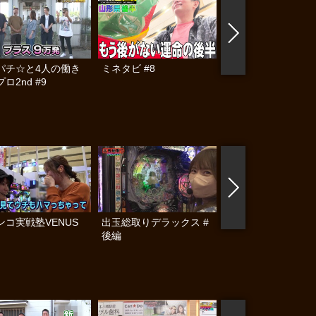
パチ☆と4人の働き
ミネタビ #8
パチンコ実戦塾 #51
ロ2nd #9
ンコ実戦塾VENUS
出玉総取りデラックス #
出玉総取りデラック
後編
中編