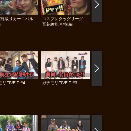
XY総取りカーニバル
コスプレタッグリーグ
コスプレタッグリ
編
百花繚乱 #7後編
百花繚乱 #7前編
リFIVE T #4
ガチモリFIVE T #3
ガチモリFIVE T #2