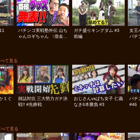
11
パチンコ実戦塾外伝 山ち
ガチ盛りキングダム #3
女王
ゃんロギちゃん 〈借金返
前編
パチプ
済弾球録〉 #113
すべて見る
か１ぐ
雑誌対抗 三大勢力ガチ決
おじさんvsぱち女子 仁義
パチ
戦!! #先鋒戦
なき6本勝負 #3
#46
すべて見る