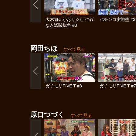
大木組vsかおり☆組 仁義
パチンコ実戦塾 #3
なき派閥抗争 #3
岡田ちほ
すべて見る
ガチモリFIVE T #8
ガチモリFIVE T #7
原口つづく
すべて見る