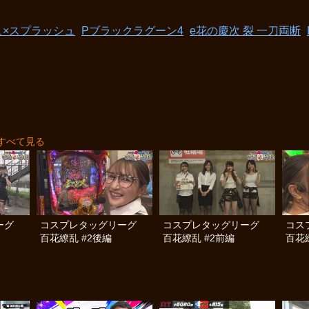
ュ×スプラッシュ
Pブラックラグーン4
e花の慶次 裂 一刀両断
すべて見る
リーグ
コスプレタッグリーグ
コスプレタッグリーグ
コス
百花繚乱 #2後編
百花繚乱 #2前編
百花