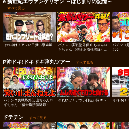
e 新世紀エヴァンゲリオン ～はじまりの記憶～
すべて見る
それゆけ！アツい日狙い隊 #40
パチンコ実戦塾外伝 山ちゃんロ
パチンコ
ギちゃん 〈借金返済弾球録〉
#56
#112
P沖ドキ!ドキドキ弾丸ツアー
すべて見る
パチンコ実戦塾外伝 山ちゃんロ
それゆけ！アツい日狙い隊 #32
それゆけ！
ギちゃん 〈借金返済弾球録〉
#104
ドテチン
すべて見る