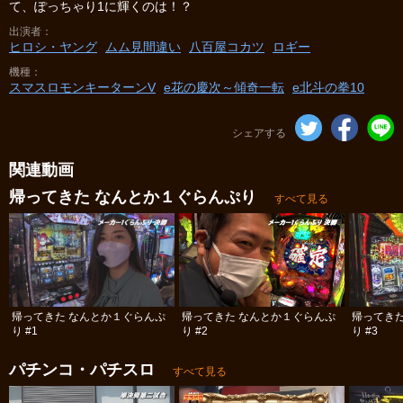
て、ぽっちゃり1に輝くのは！？
出演者
ヒロシ・ヤング
ムム見間違い
八百屋コカツ
ロギー
機種
スマスロモンキーターンV
e花の慶次～傾奇一転
e北斗の拳10
シェアする
関連動画
帰ってきた なんとか１ぐらんぷり
すべて見る
帰ってきた なんとか１ぐらんぷ
帰ってきた なんとか１ぐらんぷ
帰ってき
り #1
り #2
り #3
パチンコ・パチスロ
すべて見る