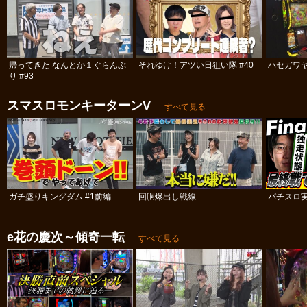
帰ってきた なんとか１ぐらんぷ
それゆけ！アツい日狙い隊 #40
ハセガワヤ
り #93
スマスロモンキーターンV
すべて見る
ガチ盛りキングダム #1前編
回胴爆出し戦線
パチスロ実
e花の慶次～傾奇一転
すべて見る