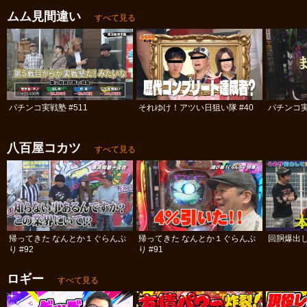
ムム見間違い
すべて見る
パチンコ実戦塾 #511
それゆけ！アツい日狙い隊 #40
パチンコ実
八百屋コカツ
すべて見る
帰ってきた なんとか１ぐらんぷ
帰ってきた なんとか１ぐらんぷ
回胴爆出
り #92
り #91
ロギー
すべて見る