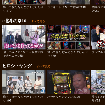
帰ってきた なんとか１ぐらんぷ
ラッキートリガーで射抜け!! #1
激闘ペアBA
り #70
DAY1
e北斗の拳10
すべて見る
ぶっこみファミリー ～長女失踪
帰ってきた なんとか１ぐらんぷ
ブルブル
で大パニック編～
り #70
ヒロシ・ヤング
すべて見る
帰ってきた なんとか１ぐらんぷ
ハセガワヤングマン #196
帰ってき
り #93
り #92