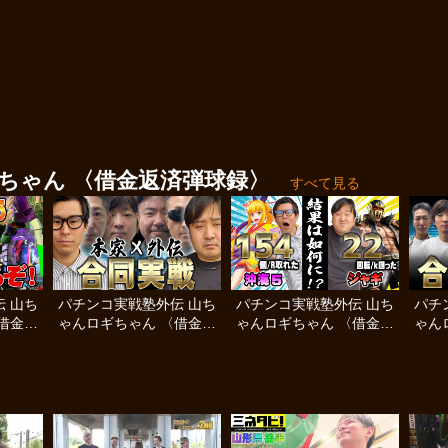
ちゃん 〈借金返済弾球録〉
すべて見る
 山ち
パチンコ実戦塾外伝 山ち
パチンコ実戦塾外伝 山ち
パチ
借金返
ゃんロギちゃん 〈借金返
ゃんロギちゃん 〈借金返
ゃん
済弾球録〉 #3
済弾球録〉 #4
済弾球