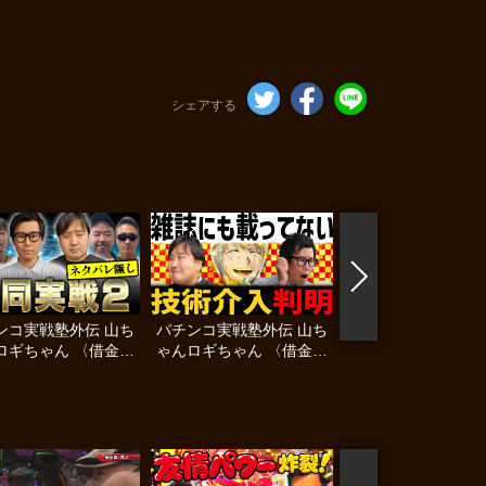
シェアする
ンコ実戦塾外伝 山ち
パチンコ実戦塾外伝 山ち
パチンコ実戦塾外伝
ロギちゃん 〈借金返
ゃんロギちゃん 〈借金返
ゃんロギちゃん 〈
録〉 #5
済弾球録〉 #6
済弾球録〉 #7