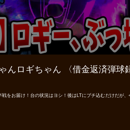
ゃんロギちゃん 〈借金返済弾球録〉
半戦をお届け！台の状況はヨシ！後はLTにブチ込むだけだが