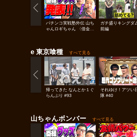
パチンコ実戦塾外伝 山ち
ガチ盛りキングダム
ゃんロギちゃん 〈借金返
前編
済弾球録〉 #113
e 東京喰種
すべて見る
帰ってきた なんとか１ぐ
それゆけ！アツい
らんぷり #93
隊 #40
山ちゃんボンバー
すべて見る