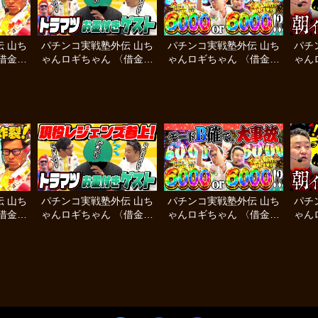
 山ち
パチンコ実戦塾外伝 山ち
パチンコ実戦塾外伝 山ち
パチ
借金返
ゃんロギちゃん 〈借金返
ゃんロギちゃん 〈借金返
ゃん
済弾球録〉 #111
済弾球録〉 #110
済弾球
 山ち
パチンコ実戦塾外伝 山ち
パチンコ実戦塾外伝 山ち
パチ
借金返
ゃんロギちゃん 〈借金返
ゃんロギちゃん 〈借金返
ゃん
済弾球録〉 #111
済弾球録〉 #110
済弾球