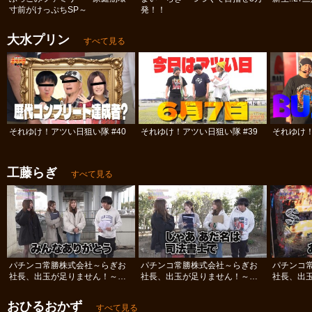
寸前がけっぷちSP～
発！！
大水プリン
すべて見る
それゆけ！アツい日狙い隊 #40
それゆけ！アツい日狙い隊 #39
それゆけ！
工藤らぎ
すべて見る
パチンコ常勝株式会社～らぎお
パチンコ常勝株式会社～らぎお
パチンコ
社長、出玉が足りません！～
社長、出玉が足りません！～
社長、出
#12
#11
#10
おひるおかず
すべて見る