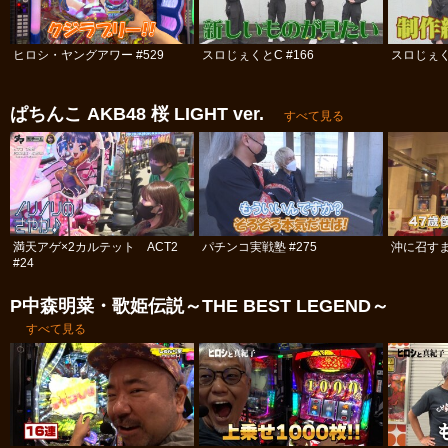
ヒロシ・ヤングアワー #529
スロじぇくとC #166
スロじぇくと
ぱちんこ AKB48 桜 LIGHT ver.
すべて見る
満天アゲ×2カルテット ACT2
パチンコ実戦塾 #275
沖に召すま
#24
P中森明菜・歌姫伝説～THE BEST LEGEND～
すべて見る