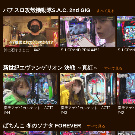
パチスロ攻殻機動隊S.A.C. 2nd GIG
すべて見る
沖に召すままに！ #42
S-1 GRAND PRIX #452
S-1 GRAN
新世紀エヴァンゲリオン 決戦 ～真紅～
すべて見る
満天アゲ×2カルテット ACT2
満天アゲ×2カルテット ACT2
満天アゲ×
#44
#43
#42
ぱちんこ 冬のソナタ FOREVER
すべて見る