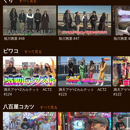
くり
すべて見る
旭川興業 #48
旭川興業 #47
旭川興業 #
ビワコ
すべて見る
満天アゲ×2カルテット ACT2
満天アゲ×2カルテット ACT2
満天アゲ×
#124
#123
#122
八百屋コカツ
すべて見る