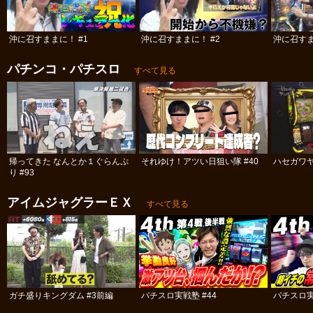
沖に召すままに！ #1
沖に召すままに！ #2
沖に召すま
パチンコ・パチスロ
すべて見る
帰ってきた なんとか１ぐらんぷ
それゆけ！アツい日狙い隊 #40
ハセガワヤ
り #93
アイムジャグラーＥＸ
すべて見る
ガチ盛りキングダム #3前編
パチスロ実戦塾 #44
パチスロ実