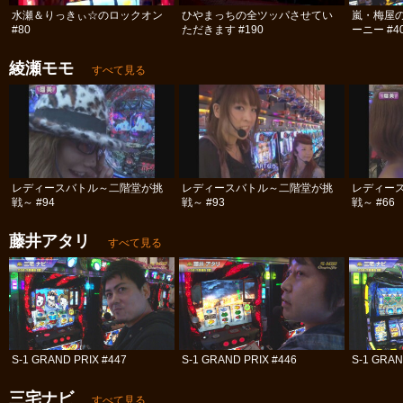
水瀬＆りっきぃ☆のロックオン
ひやまっちの全ツッパさせてい
嵐・梅屋
#80
ただきます #190
ーニー #4
綾瀬モモ
すべて見る
レディースバトル～二階堂が挑
レディースバトル～二階堂が挑
レディー
戦～ #94
戦～ #93
戦～ #66
藤井アタリ
すべて見る
S-1 GRAND PRIX #447
S-1 GRAND PRIX #446
S-1 GRAN
三宅ナビ
すべて見る