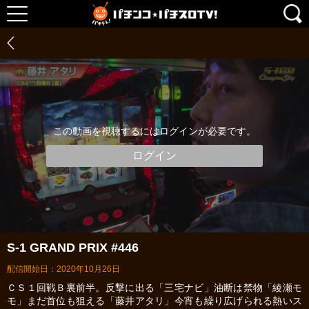
この動画を視聴するにはログインが必要です。
ログイン
S-1 GRAND PRIX #446
配信開始日：2020年10月26日
ＣＳ１回戦Ｂ裏前半。反撃に出る「三宅ナビ」油断は禁物「綾瀬モ
モ」まだ首位も狙える「藤井アタリ」今宵も繰り広げられる熱いス