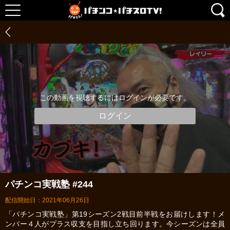
この動画を視聴するにはログインが必要です。
ログイン
パチンコ実戦塾 #244
配信開始日：2021年06月26日
「パチンコ実戦塾」第19シーズン2戦目前半戦をお届けします！メ
ンバー４人がプラス収支を目指し立ち回ります。今シーズンは全員