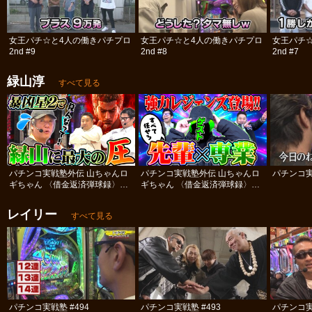
女王パチ☆と4人の働きパチプロ
女王パチ☆と4人の働きパチプロ
女王パチ
2nd #9
2nd #8
2nd #7
緑山淳
すべて見る
パチンコ実戦塾外伝 山ちゃんロ
パチンコ実戦塾外伝 山ちゃんロ
パチンコ実
ギちゃん 〈借金返済弾球録〉
ギちゃん 〈借金返済弾球録〉
#88
#87
レイリー
すべて見る
パチンコ実戦塾 #494
パチンコ実戦塾 #493
パチンコ実