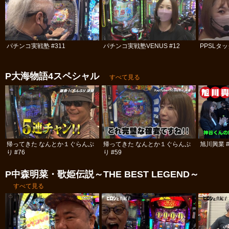
パチンコ実戦塾 #311
パチンコ実戦塾VENUS #12
PPSLタッ
P大海物語4スペシャル
すべて見る
帰ってきた なんとか１ぐらんぷ
帰ってきた なんとか１ぐらんぷ
旭川興業 #
り #76
り #59
P中森明菜・歌姫伝説～THE BEST LEGEND～
すべて見る