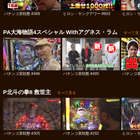
パチンコ実戦塾 #368
ヒロシ・ヤングアワー #603
ヒロシ・ヤ
PA大海物語4スペシャル Withアグネス・ラム
すべて見
パチンコ実戦塾 #496
パチンコ実戦塾 #495
パチンコ実
P北斗の拳8 救世主
すべて見る
パチンコ実戦塾 #305
パチンコ実戦塾 #292
ヒロシ・ヤ